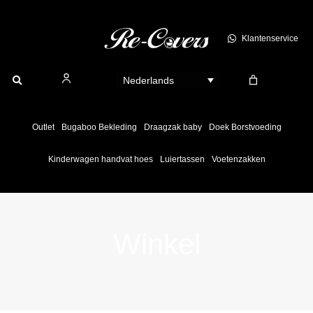
Ga
naar
Klantenservice
de
inhoud
Nederlands
Outlet
Bugaboo Bekleding
Draagzak baby
Doek Borstvoeding
Kinderwagen handvat hoes
Luiertassen
Voetenzakken
Winkel