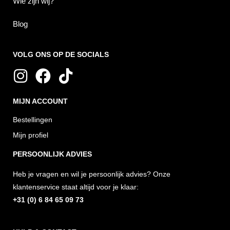
Wie zijn wij?
Blog
VOLG ONS OP DE SOCIALS
I
F
T
n
a
i
MIJN ACCOUNT
s
c
k
t
e
t
Bestellingen
a
b
o
Mijn profiel
g
o
k
PERSOONLIJK ADVIES
r
o
Heb je vragen en wil je persoonlijk advies? Onze
a
k
klantenservice staat altijd voor je klaar:
m
+31 (0) 6 84 65 09 73