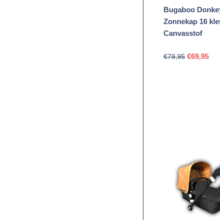
Bugaboo Donke
Zonnekap 16 kle
Canvasstof
Oorspronk
Hui
€
69,95
€
79,95
prijs
prij
was:
is:
€79,95.
€69