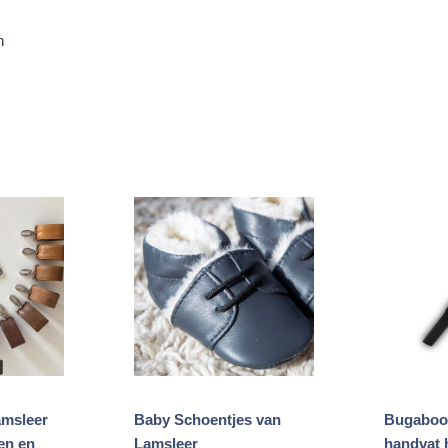
Gesorteerd
n
op
prijs:
laag
naar
hoog
amsleer
Baby Schoentjes van
Bugaboo
en en
Lamsleer
handvat 