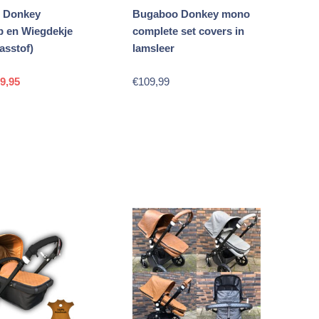
 Donkey
Bugaboo Donkey mono
 en Wiegdekje
complete set covers in
asstof)
lamsleer
rspronkelijke
Huidige
9,95
€
109,99
js
prijs
s:
is:
9,95.
€89,95.