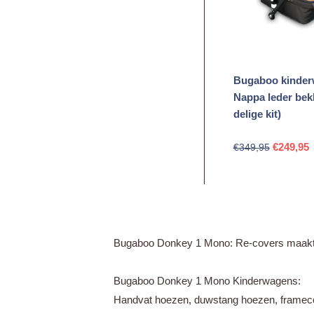
Bugaboo kinde
Nappa leder bekl
delige kit)
Oorspron
H
€
249,95
€
349,95
prijs
p
was:
i
€349,95.
€
Bugaboo Donkey 1 Mono: Re-covers maakt 
Bugaboo Donkey 1 Mono Kinderwagens:
Handvat hoezen, duwstang hoezen, frameco