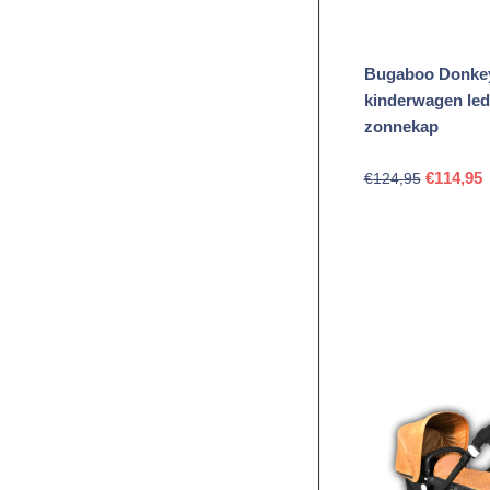
Bugaboo Donke
kinderwagen led
zonnekap
Oorspron
H
€
114,95
€
124,95
prijs
p
was:
i
€124,95.
€