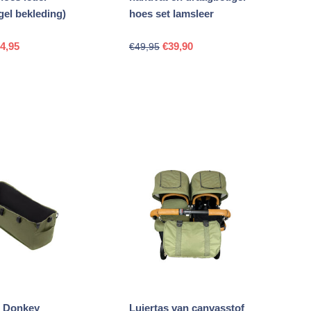
el bekleding)
hoes set lamsleer
rspronkelijke
Huidige
Oorspronkelijke
Huidige
4,95
€
39,90
€
49,95
js
prijs
prijs
prijs
s:
is:
was:
is:
4,75.
€24,95.
€49,95.
€39,90.
 Donkey
Luiertas van canvasstof