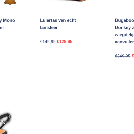
y Mono
Luiertas van echt
Bugaboo
er
lamsleer
Donkey 
wiegdekj
Oorspronkelijke
Huidige
€
129,95
€
149,99
aanvulle
kelijke
uidige
prijs
prijs
O
rijs
was:
is:
€
249,95
p
s:
€149,99.
€129,95.
w
114,95.
€