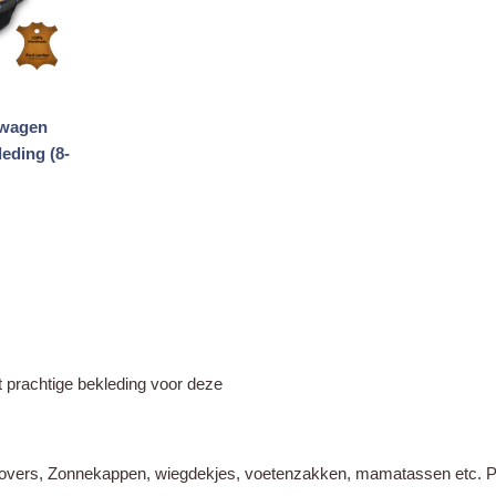
rwagen
eding (8-
kelijke
uidige
rijs
s:
249,95.
prachtige bekleding voor deze
vers, Zonnekappen, wiegdekjes, voetenzakken, mamatassen etc. Prac