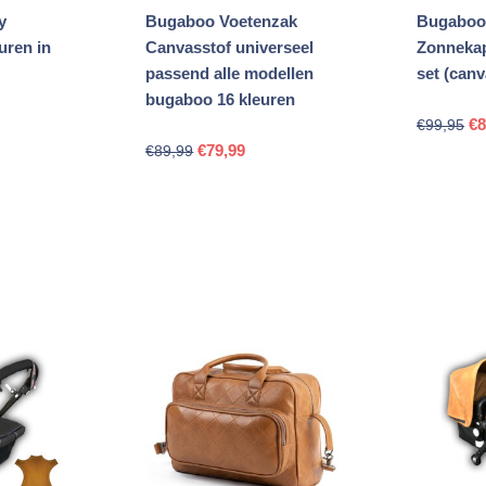
y
Bugaboo Voetenzak
Bugaboo
uren in
Canvasstof universeel
Zonnekap
passend alle modellen
set (canv
bugaboo 16 kleuren
elijke
dige
Oo
€
8
€
99,95
Oorspronkelijke
Huidige
s
pri
€
79,99
€
89,99
prijs
prijs
wa
was:
is:
,95.
€9
€89,99.
€79,99.