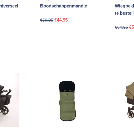
iverseel
Boodschappenmandje
Wiegbekl
te bestel
Oorspronkelijke
Huidige
€
44,95
€
59,95
elijke
dige
Oo
prijs
prijs
€
5
€
64,95
s
pri
was:
is:
wa
€59,95.
€44,95.
,95.
€6