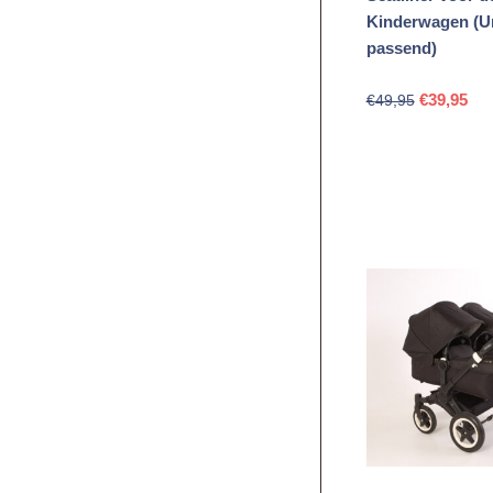
Kinderwagen (Un
passend)
Oorspronk
Hui
€
39,95
€
49,95
prijs
prij
was:
is:
€49,95.
€39