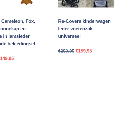
 Cameleon, Fox,
Re-Covers kinderwagen
zonnekap en
leder voetenzak
e in lamsleder
universeel
nde bekledingset
Oorspronkelijke
Huidige
€
159,95
€
259,95
orspronkelijke
Huidige
prijs
prijs
€
149,95
rijs
prijs
was:
is:
as:
is:
€259,95.
€159,95.
249,95.
€149,95.