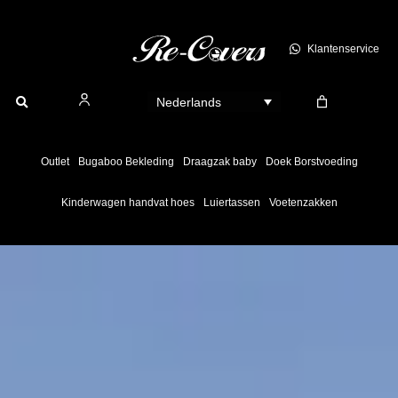
Ga
naar
Klantenservice
de
inhoud
Nederlands
Outlet
Bugaboo Bekleding
Draagzak baby
Doek Borstvoeding
Kinderwagen handvat hoes
Luiertassen
Voetenzakken