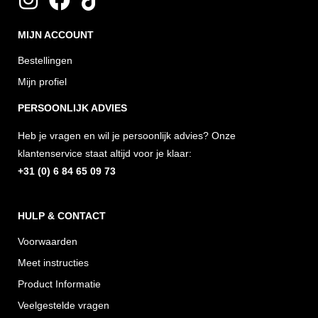
n
a
i
MIJN ACCOUNT
s
c
k
t
e
t
Bestellingen
a
b
o
Mijn profiel
g
o
k
PERSOONLIJK ADVIES
r
o
Heb je vragen en wil je persoonlijk advies? Onze
a
k
klantenservice staat altijd voor je klaar:
m
+31 (0) 6 84 65 09 73
HULP & CONTACT
Voorwaarden
Meet instructies
Product Informatie
Veelgestelde vragen