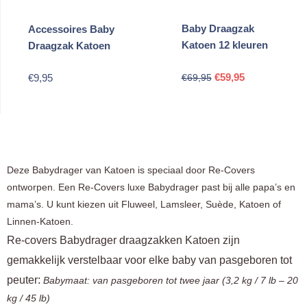
Baby Draagzak
Accessoires Baby
Katoen 12 kleuren
Draagzak Katoen
Oorspronkelijke
Huidige
€
59,95
€
9,95
€
69,95
prijs
prijs
was:
is:
€69,95.
€59,95.
Deze Babydrager van Katoen is speciaal door Re-Covers
ontworpen. Een Re-Covers luxe Babydrager past bij alle papa’s en
mama’s. U kunt kiezen uit Fluweel, Lamsleer, Suède, Katoen of
Linnen-Katoen.
Re-covers Babydrager draagzakken Katoen zijn
gemakkelijk verstelbaar voor elke baby van pasgeboren tot
peuter:
Babymaat: van pasgeboren tot twee jaar (3,2 kg / 7 lb – 20
kg / 45 lb)