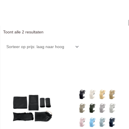
Gesorteerd
Toont alle 2 resultaten
op
prijs:
laag
naar
hoog