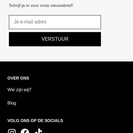
Schrijf je in voor onze nieuwsbrief!
Email
VERSTUUR
OVER ONS
Wie zijn wij?
Blog
VOLG ONS OP DE SOCIALS
I
F
T