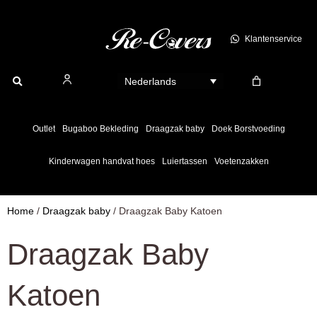
Ga
naar
Klantenservice
de
inhoud
Nederlands
Outlet
Bugaboo Bekleding
Draagzak baby
Doek Borstvoeding
Kinderwagen handvat hoes
Luiertassen
Voetenzakken
Home
/
Draagzak baby
/ Draagzak Baby Katoen
Draagzak Baby
Katoen