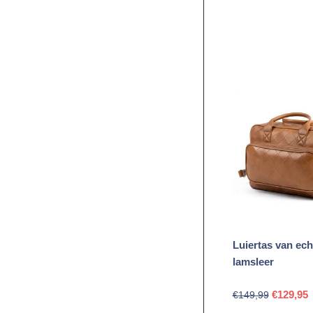
was:
is:
€14,95.
€9,9
Luiertas van ech
lamsleer
Oorspron
H
€
129,95
€
149,99
prijs
p