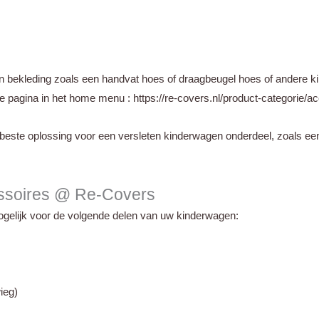
s:
129,95.
n bekleding zoals een handvat hoes of draagbeugel hoes of andere 
 pagina in het home menu : https://re-covers.nl/product-categorie/a
beste oplossing voor een versleten kinderwagen onderdeel, zoals e
essoires @ Re-Covers
gelijk voor de volgende delen van uw kinderwagen:
ieg)