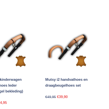
 kinderwagen
Mutsy i2 handvathoes en
hoes leder
draagbeugelhoes set
el bekleding)
Oorspronkelijke
Huidige
€
39,90
€
49,95
rspronkelijke
Huidige
prijs
prijs
4,95
js
prijs
was:
is: