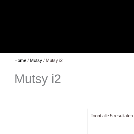
Kinderwagen handvat hoes
Luiertassen
Voetenzakken
Home
/
Mutsy
/ Mutsy i2
Mutsy i2
Toont alle 5 resultaten
p