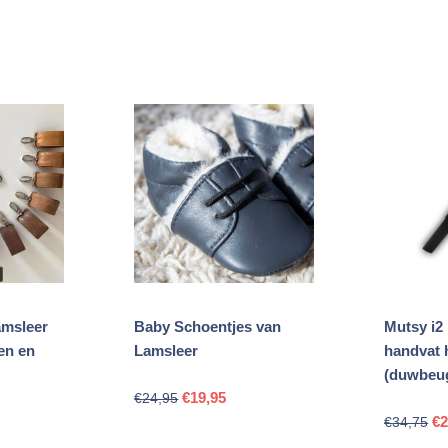
laag
naar
hoog
amsleer
Baby Schoentjes van
Mutsy i2
en en
Lamsleer
handvat 
(duwbeug
Oorspronkelijke
Huidige
€
19,95
€
24,95
elijke
ige
Oo
prijs
prijs
€
2
€
34,75
pri
was:
is: