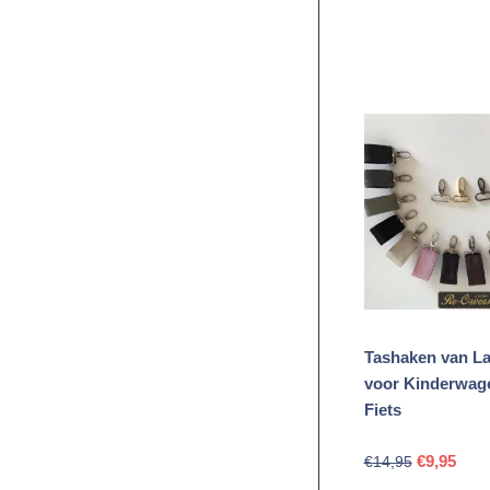
Tashaken van L
voor Kinderwag
Fiets
Oorspronk
Huid
€
9,95
€
14,95
prijs
prijs