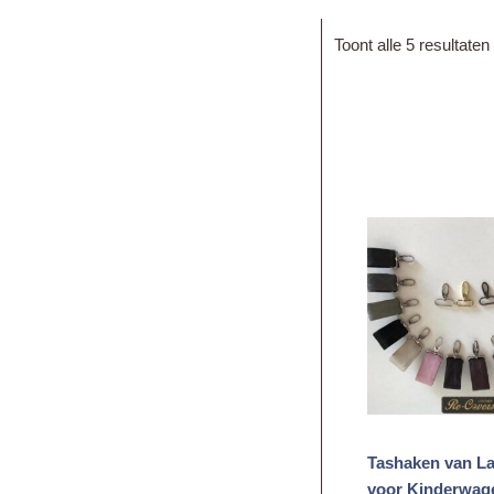
Toont alle 5 resultaten
p
Tashaken van L
voor Kinderwag