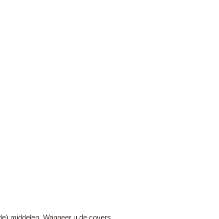
nde) middelen. Wanneer u de covers