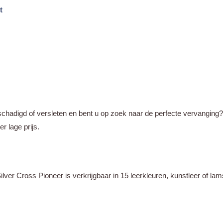
t
kelijke
uidige
rijs
s:
129,95.
chadigd of versleten en bent u op zoek naar de perfecte vervanging?
 lage prijs.
er Cross Pioneer is verkrijgbaar in 15 leerkleuren, kunstleer of lams