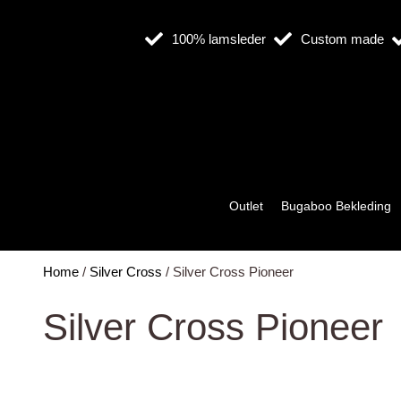
Ga
naar
100% lamsleder
Custom made
de
inhoud
Outlet
Bugaboo Bekleding
Home
/
Silver Cross
/ Silver Cross Pioneer
Silver Cross Pioneer