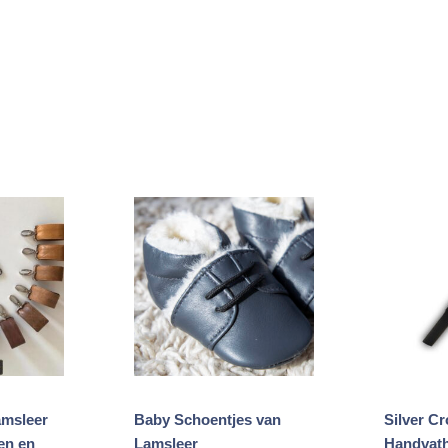
Gesorteerd
op
rijs:
laag
naar
hoog
amsleer
Baby Schoentjes van
Silver C
en en
Lamsleer
Handvat