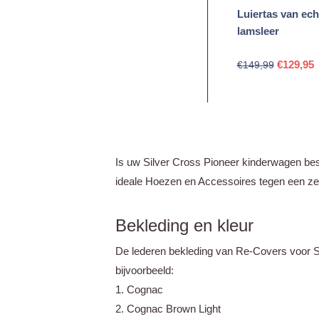
Luiertas van ech
lamsleer
Oorspron
H
€
129,95
€
149,99
prijs
p
was:
i
€149,99.
€
Is uw Silver Cross Pioneer kinderwagen bes
ideale Hoezen en Accessoires tegen een zeer
Bekleding en kleur
De lederen bekleding van Re-Covers voor Silv
bijvoorbeeld:
1. Cognac
2. Cognac Brown Light