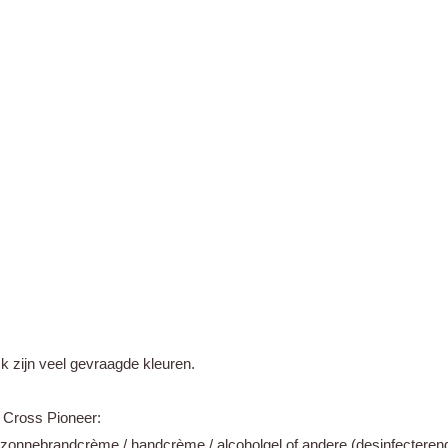
k zijn veel gevraagde kleuren.
 Cross Pioneer:
n zonnebrandcrème / handcrème / alcoholgel of andere (desinfectere