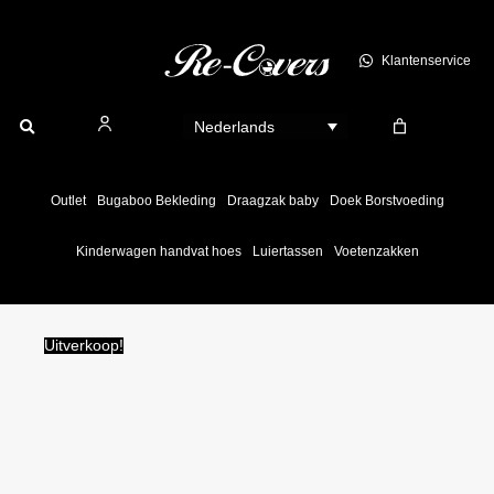
Ga
naar
Klantenservice
de
inhoud
Nederlands
Outlet
Bugaboo Bekleding
Draagzak baby
Doek Borstvoeding
Kinderwagen handvat hoes
Luiertassen
Voetenzakken
Uitverkoop!