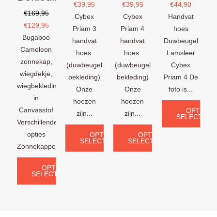
€
39,95
€
39,95
€
44,90
€
169,95
Cybex
Cybex
Handvat
€
129,95
Priam 3
Priam 4
hoes
Bugaboo
handvat
handvat
Duwbeugel
Cameleon
hoes
hoes
Lamsleer
zonnekap,
(duwbeugel
(duwbeugel
Cybex
wiegdekje,
bekleding)
bekleding)
Priam 4 De
wiegbekleding
Onze
Onze
foto is...
in
hoezen
hoezen
Canvasstof
OPTIES
zijn...
zijn...
SELECTERE
Verschillende
opties
OPTIES
OPTIES
SELECTEREN
SELECTEREN
Zonnekappen:...
OPTIES
SELECTEREN