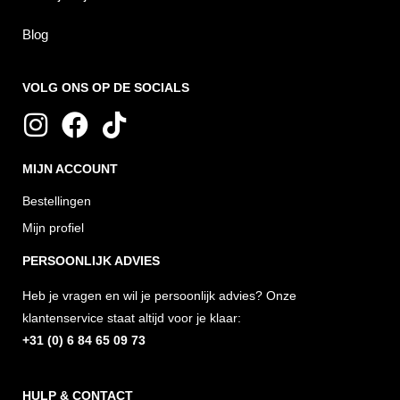
Blog
VOLG ONS OP DE SOCIALS
I
F
T
n
a
i
MIJN ACCOUNT
s
c
k
t
e
t
Bestellingen
a
b
o
Mijn profiel
g
o
k
PERSOONLIJK ADVIES
r
o
Heb je vragen en wil je persoonlijk advies? Onze
a
k
klantenservice staat altijd voor je klaar:
m
+31 (0) 6 84 65 09 73
HULP & CONTACT