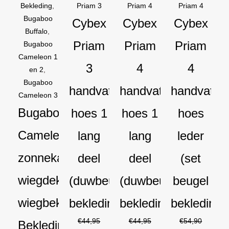
Bekleding
,
Priam 3
Priam 4
Priam 4
Bugaboo
Cybex
Cybex
Cybex
Buffalo
,
Priam
Priam
Priam
Bugaboo
Cameleon 1
3
4
4
en 2
,
Bugaboo
handvat
handvat
handvat
Cameleon 3
Bugaboo
hoes 1
hoes 1
hoes
Cameleon
lang
lang
leder
zonnekap
deel
deel
(set
wiegdekje
(duwbeugel
(duwbeugel
beugel
wiegbekleding
bekleding)
bekleding)
bekleding)
€
44,95
€
44,95
€
54,90
Bekledingset