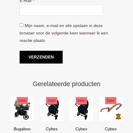
E-mail
*
Mijn naam, e-mail en site opslaan in deze
browser voor de volgende keer wanneer ik een
reactie plaats.
Gerelateerde producten
Oorspronkelijke
Huidige
Oorspronkelijke
Huidige
Oorspronkelijke
Huidige
Oorspron
Huidige
Sale!
Sale!
Sale!
Sale!
prijs
prijs
prijs
prijs
prijs
prijs
prijs
prijs
was:
is:
was:
is:
was:
is:
was:
is:
€169,95.
€129,95.
€44,95.
€39,95.
€44,95.
€39,95.
€54,90.
€44,90.
Bugaboo
Cybex
Cybex
Cybex