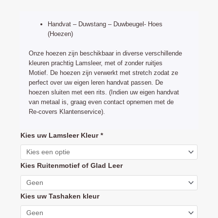
prijs
prijs
was:
is:
Handvat – Duwstang – Duwbeugel- Hoes
€34,75.
€24,95.
(Hoezen)
Onze hoezen zijn beschikbaar in diverse verschillende
kleuren prachtig Lamsleer, met of zonder ruitjes
Motief. De hoezen zijn verwerkt met stretch zodat ze
perfect over uw eigen leren handvat passen. De
hoezen sluiten met een rits. (Indien uw eigen handvat
van metaal is, graag even contact opnemen met de
Re-covers Klantenservice).
Silver
Kies uw Lamsleer Kleur
*
Cross
Pioneer
Kies Ruitenmotief of Glad Leer
Handvathoes
Duwbeugel
aantal
Kies uw Tashaken kleur