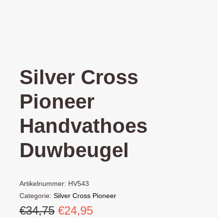
Silver Cross
Pioneer
Handvathoes
Duwbeugel
Artikelnummer:
HV543
Categorie:
Silver Cross Pioneer
Oorspronkelijke
Huidige
€
34,75
€
24,95