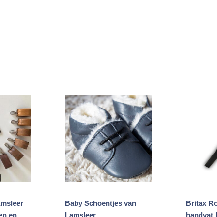
Gesorteerd
op
rijs:
laag
naar
hoog
amsleer
Baby Schoentjes van
Britax R
en en
Lamsleer
handvat 