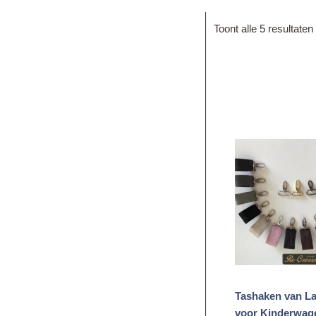
Toont alle 5 resultaten
p
Tashaken van L
voor Kinderwag