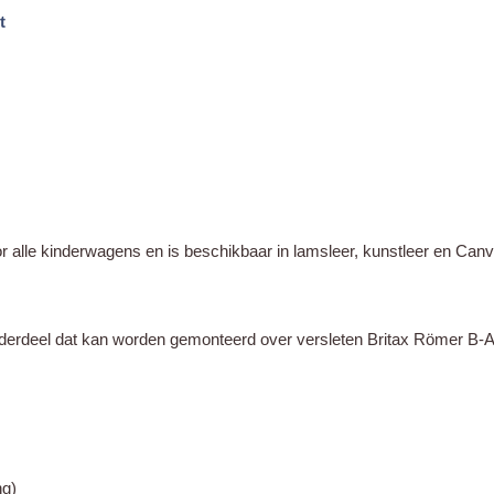
t
kelijke
uidige
rijs
s:
129,95.
 alle kinderwagens en is beschikbaar in lamsleer, kunstleer en Canva
erdeel dat kan worden gemonteerd over versleten Britax Römer B-Ag
ng)