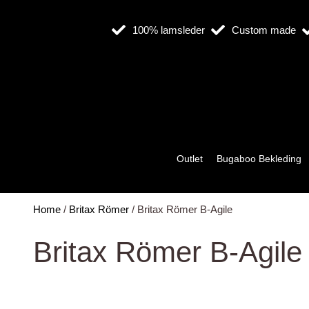
Ga
naar
100% lamsleder
Custom made
de
inhoud
Outlet
Bugaboo Bekleding
Home
/
Britax Römer
/ Britax Römer B-Agile
Britax Römer B-Agile