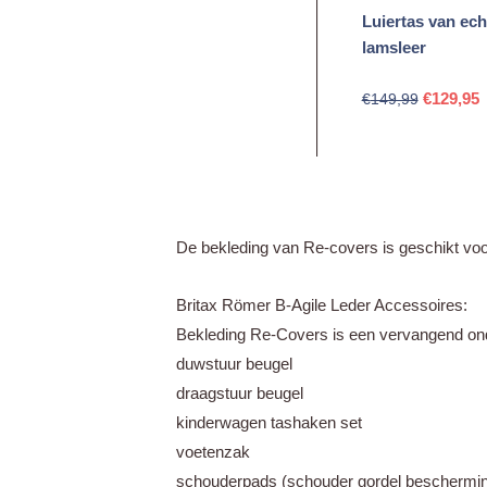
Luiertas van ech
lamsleer
Oorspron
H
€
129,95
€
149,99
prijs
p
was:
i
€149,99.
€
De bekleding van Re-covers is geschikt voor
Britax Römer B-Agile Leder Accessoires:
Bekleding Re-Covers is een vervangend ond
duwstuur beugel
draagstuur beugel
kinderwagen tashaken set
voetenzak
schouderpads (schouder gordel beschermi