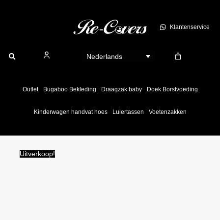
Ga
naar
Klantenservice
de
inhoud
Nederlands
Outlet
Bugaboo Bekleding
Draagzak baby
Doek Borstvoeding
Kinderwagen handvat hoes
Luiertassen
Voetenzakken
Uitverkoop!