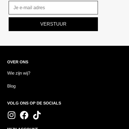
Email
VERSTUUR
OVER ONS
Wie zijn wij?
Blog
VOLG ONS OP DE SOCIALS
I
F
T
n
a
i