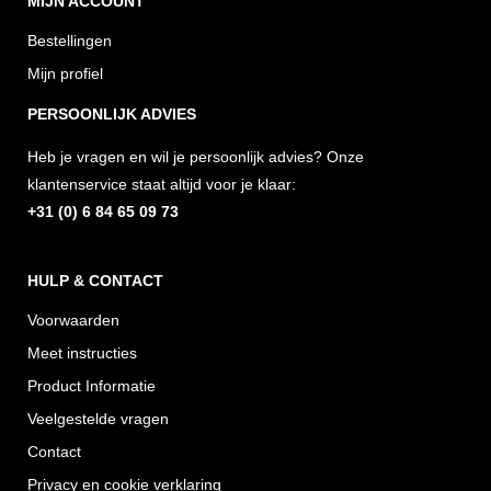
MIJN ACCOUNT
s
c
k
t
e
t
Bestellingen
a
b
o
Mijn profiel
g
o
k
PERSOONLIJK ADVIES
r
o
Heb je vragen en wil je persoonlijk advies? Onze
a
k
klantenservice staat altijd voor je klaar:
m
+31 (0) 6 84 65 09 73
HULP & CONTACT
Voorwaarden
Meet instructies
Product Informatie
Veelgestelde vragen
Contact
Privacy en cookie verklaring