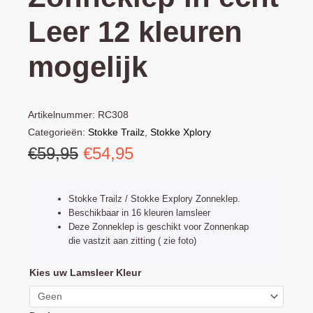
Leer 12 kleuren
mogelijk
Artikelnummer:
RC308
Categorieën:
Stokke Trailz
,
Stokke Xplory
Oorspronkelijke
Huidige
€
59,95
€
54,95
prijs
prijs
was:
is:
Stokke Trailz / Stokke Explory Zonneklep.
€59,95.
€54,95.
Beschikbaar in 16 kleuren lamsleer
Deze Zonneklep is geschikt voor Zonnenkap
die vastzit aan zitting ( zie foto)
Stokke
Kies uw Lamsleer Kleur
Trailz
Zonneklep