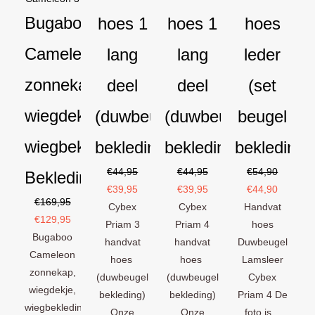
Bugaboo
hoes 1
hoes 1
hoes
Cameleon
lang
lang
leder
zonnekap
deel
deel
(set
wiegdekje
(duwbeugel
(duwbeugel
beugel
wiegbekleding
bekleding)
bekleding)
bekleding)
€
44,95
€
44,95
€
54,90
Bekledingset
€
39,95
€
39,95
€
44,90
€
169,95
Cybex
Cybex
Handvat
€
129,95
Priam 3
Priam 4
hoes
Bugaboo
handvat
handvat
Duwbeugel
Cameleon
hoes
hoes
Lamsleer
zonnekap,
(duwbeugel
(duwbeugel
Cybex
wiegdekje,
bekleding)
bekleding)
Priam 4 De
wiegbekleding
Onze
Onze
foto is...