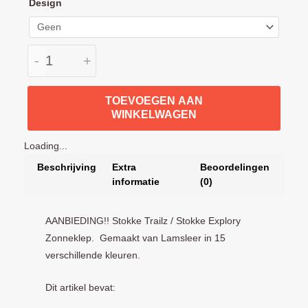
Design
in
echt
Leer
-
+
12
kleuren
mogelijk
TOEVOEGEN AAN
WINKELWAGEN
aantal
Loading...
Beschrijving
Extra
Beoordelingen
informatie
(0)
AANBIEDING!! Stokke Trailz / Stokke Explory
Zonneklep. Gemaakt van Lamsleer in 15
verschillende kleuren.
Dit artikel bevat: