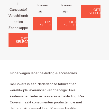
in
hoezen
hoezen
Canvasstof
OPTIES
zijn...
zijn...
SELECTERE
Verschillende
opties
OPTIES
OPTIES
SELECTEREN
SELECTEREN
Zonnekappen:...
OPTIES
SELECTEREN
Kinderwagen leder bekleding & accessoires
Re-Covers is een Nederlandse fabrikant en
wereldwijde leverancier van “handige” luxe
kinderwagen leder accessoires & bekleding. Re-
Covers maakt consumenten producten die met
de hand zijn gemaakt van Premium kwaliteit