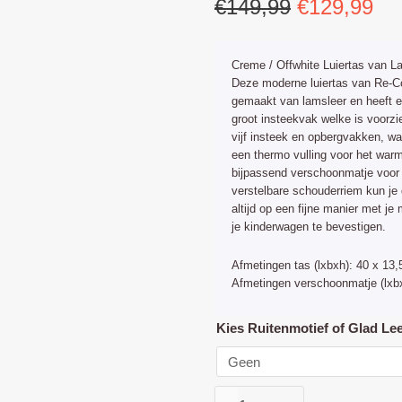
Oorspronk
Hu
€
149,99
€
129,99
prijs
pri
was:
is:
Creme / Offwhite Luiertas van L
€149,99.
€1
Deze moderne luiertas van Re-Co
gemaakt van lamsleer en heeft ee
groot insteekvak welke is voorzie
vijf insteek en opbergvakken, w
een thermo vulling voor het warm
bijpassend verschoonmatje voor 
verstelbare schouderriem kun je 
altijd op een fijne manier met j
je kinderwagen te bevestigen.
Afmetingen tas (lxbxh): 40 x 13,
Afmetingen verschoonmatje (lxbx
Luiertas
Kies Ruitenmotief of Glad Le
Creme
Leer
aantal