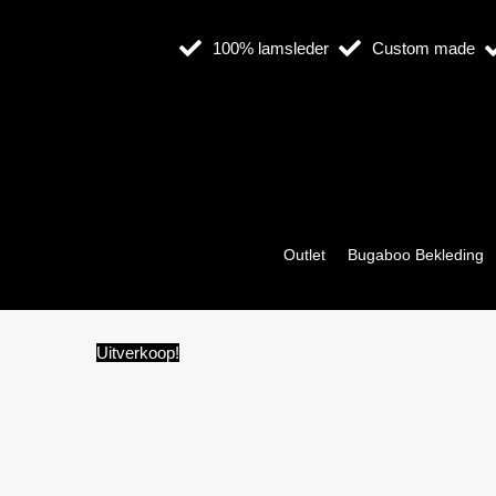
Ga
naar
100% lamsleder
Custom made
de
inhoud
Outlet
Bugaboo Bekleding
Uitverkoop!