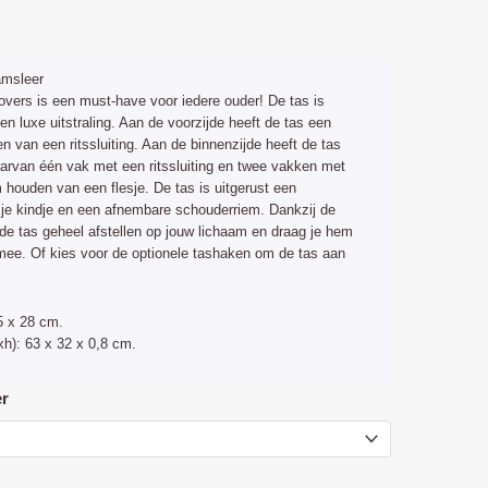
elijke
idige
js
amsleer
29,99.
vers is een must-have voor iedere ouder! De tas is
n luxe uitstraling. Aan de voorzijde heeft de tas een
n van een ritssluiting. Aan de binnenzijde heeft de tas
aarvan één vak met een ritssluiting en twee vakken met
 houden van een flesje. De tas is uitgerust een
je kindje en een afnembare schouderriem. Dankzij de
de tas geheel afstellen op jouw lichaam en draag je hem
e mee. Of kies voor de optionele tashaken om de tas aan
5 x 28 cm.
h): 63 x 32 x 0,8 cm.
er