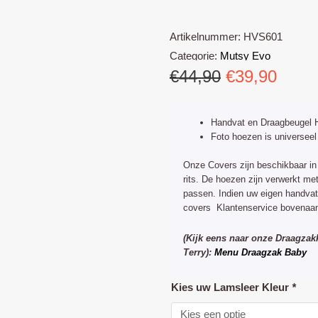
Artikelnummer:
HVS601
Categorie:
Mutsy Evo
Oorspronke
Huid
€
44,90
€
39,90
prijs
prijs
was:
is:
Handvat en Draagbeugel 
€44,90.
€39,9
Foto hoezen is universeel
Onze Covers zijn beschikbaar in 
rits. De hoezen zijn verwerkt me
passen. Indien uw eigen handva
covers Klantenservice bovenaan
(Kijk eens naar onze Draagzak
Terry):
Menu Draagzak Baby
Mutsy
Kies uw Lamsleer Kleur
*
Evo