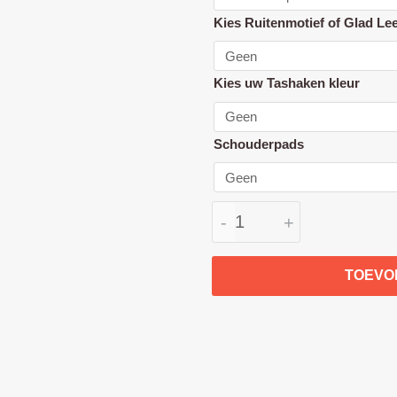
Handvat
Kies Ruitenmotief of Glad Le
en
Draagbeugel
hoes
Kies uw Tashaken kleur
set
echt
Schouderpads
Leer
aantal
-
+
TOEVO