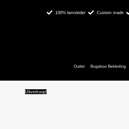
Ga
naar
100% lamsleder
Custom made
de
inhoud
Outlet
Bugaboo Bekleding
Uitverkoop!