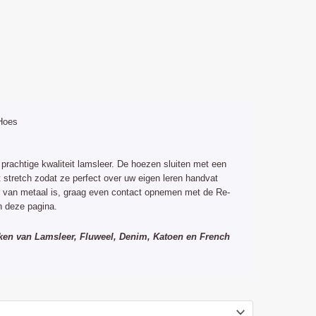
lijke
ige
Hoes
0.
prachtige kwaliteit lamsleer. De hoezen sluiten met een
t stretch zodat ze perfect over uw eigen leren handvat
t van metaal is, graag even contact opnemen met de Re-
 deze pagina.
ken van Lamsleer, Fluweel, Denim, Katoen en French