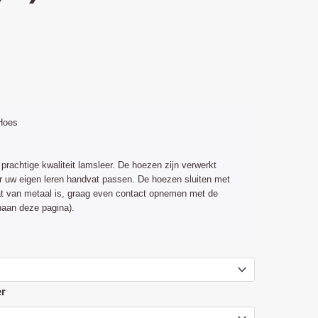
lijke
ige
Hoes
0.
prachtige kwaliteit lamsleer. De hoezen zijn verwerkt
er uw eigen leren handvat passen. De hoezen sluiten met
vat van metaal is, graag even contact opnemen met de
aan deze pagina).
er