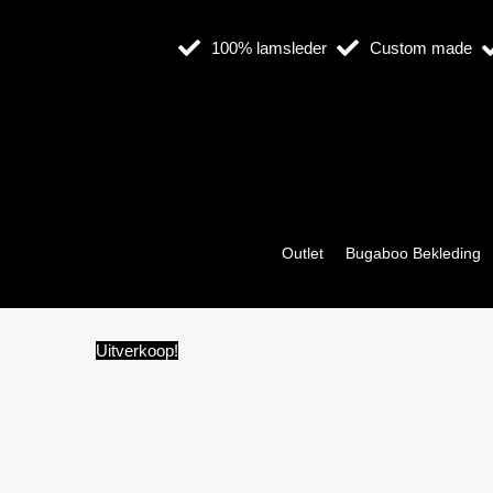
Ga
naar
100% lamsleder
Custom made
de
inhoud
Outlet
Bugaboo Bekleding
Uitverkoop!