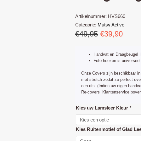
Artikelnummer:
HVS660
Categorie:
Mutsy Active
Oorspronke
Huid
€
49,95
€
39,90
prijs
prijs
was:
is:
Handvat en Draagbeugel 
€49,95.
€39,9
Foto hoezen is universeel
Onze Covers zijn beschikbaar in 
met stretch zodat ze perfect ov
een rits. (Indien uw eigen hand
Re-covers Klantenservice boven
Mutsy
Kies uw Lamsleer Kleur
*
Active
Handvat
Kies Ruitenmotief of Glad Le
hoes