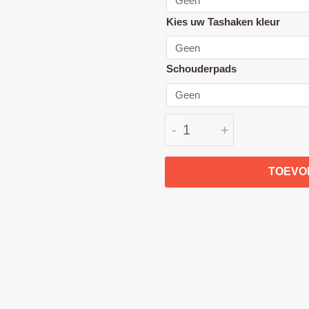
combi
deal
Kies uw Tashaken kleur
(duwbeugel
en
Schouderpads
draagbeugel)
aantal
-
+
TOEVO