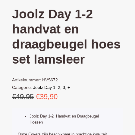
Joolz Day 1-2
handvat en
draagbeugel hoes
set lamsleer
Artikelnummer:
HVS672
Categorie:
Joolz Day 1, 2, 3, +
Oorspronkelijke
Huidige
€
49,95
€
39,90
prijs
prijs
was:
is:
Joolz Day 1-2 Handvat en Draagbeugel
€49,95.
€39,90.
Hoezen
Onze Covers zijn beschikbaar in prachtige kwaliteit