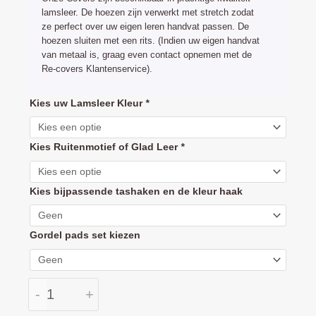
lamsleer. De hoezen zijn verwerkt met stretch zodat
ze perfect over uw eigen leren handvat passen. De
hoezen sluiten met een rits. (Indien uw eigen handvat
van metaal is, graag even contact opnemen met de
Re-covers Klantenservice).
Joolz
Kies uw Lamsleer Kleur
*
Day
1-
Kies Ruitenmotief of Glad Leer
*
2
handvat
en
Kies bijpassende tashaken en de kleur haak
draagbeugel
hoes
Gordel pads set kiezen
set
lamsleer
aantal
-
+