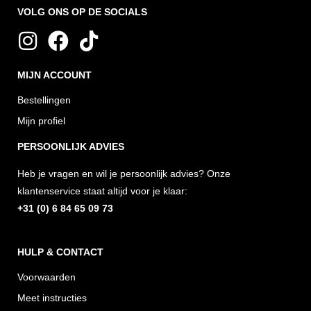
VOLG ONS OP DE SOCIALS
I
F
T
n
a
i
MIJN ACCOUNT
s
c
k
t
e
t
Bestellingen
a
b
o
Mijn profiel
g
o
k
PERSOONLIJK ADVIES
r
o
Heb je vragen en wil je persoonlijk advies? Onze
a
k
klantenservice staat altijd voor je klaar:
m
+31 (0) 6 84 65 09 73
HULP & CONTACT
Voorwaarden
Meet instructies