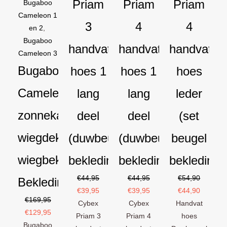
Priam
Priam
Priam
Bugaboo
Cameleon 1
3
4
4
en 2
,
Bugaboo
handvat
handvat
handvat
Cameleon 3
Bugaboo
hoes 1
hoes 1
hoes
Cameleon
lang
lang
leder
zonnekap
deel
deel
(set
wiegdekje
(duwbeugel
(duwbeugel
beugel
wiegbekleding
bekleding)
bekleding)
bekleding)
€
44,95
€
44,95
€
54,90
Bekledingset
€
39,95
€
39,95
€
44,90
€
169,95
Cybex
Cybex
Handvat
€
129,95
Priam 3
Priam 4
hoes
Bugaboo