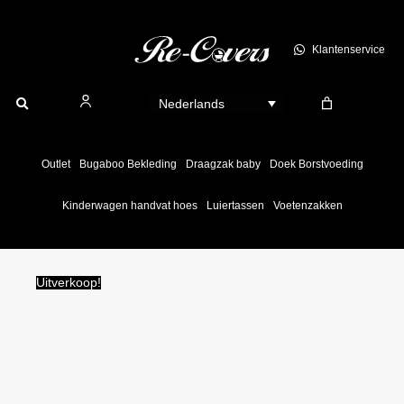
Ga
naar
Klantenservice
de
inhoud
Nederlands
Outlet
Bugaboo Bekleding
Draagzak baby
Doek Borstvoeding
Kinderwagen handvat hoes
Luiertassen
Voetenzakken
Uitverkoop!