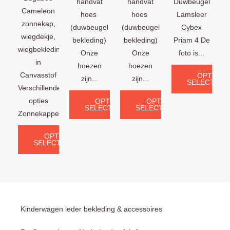
handvat
handvat
Duwbeugel
Cameleon
hoes
hoes
Lamsleer
zonnekap,
(duwbeugel
(duwbeugel
Cybex
wiegdekje,
bekleding)
bekleding)
Priam 4 De
wiegbekleding
Onze
Onze
foto is...
in
hoezen
hoezen
Canvasstof
OPTIES
zijn...
zijn...
SELECTERE
Verschillende
opties
OPTIES
OPTIES
SELECTEREN
SELECTEREN
Zonnekappen:...
OPTIES
SELECTEREN
Kinderwagen leder bekleding & accessoires