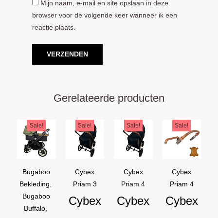
Mijn naam, e-mail en site opslaan in deze
browser voor de volgende keer wanneer ik een
reactie plaats.
Gerelateerde producten
Oorspronkelijke
Huidige
Oorspronkelijke
Huidige
Oorspronkelijke
Huidige
Oorspron
Huidige
Sale!
Sale!
Sale!
Sale!
prijs
prijs
prijs
prijs
prijs
prijs
prijs
prijs
was:
is:
was:
is:
was:
is:
was:
is:
€169,95.
€129,95.
€44,95.
€39,95.
€44,95.
€39,95.
€54,90.
€44,90.
Bugaboo
Cybex
Cybex
Cybex
Bekleding
,
Priam 3
Priam 4
Priam 4
Bugaboo
Cybex
Cybex
Cybex
Buffalo
,