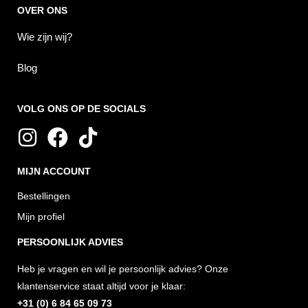
OVER ONS
Wie zijn wij?
Blog
VOLG ONS OP DE SOCIALS
I
F
T
n
a
i
MIJN ACCOUNT
s
c
k
t
e
t
Bestellingen
a
b
o
Mijn profiel
g
o
k
PERSOONLIJK ADVIES
r
o
Heb je vragen en wil je persoonlijk advies? Onze
a
k
klantenservice staat altijd voor je klaar:
m
+31 (0) 6 84 65 09 73