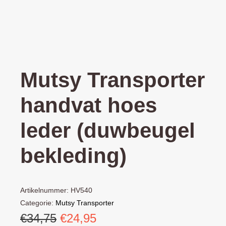
Mutsy Transporter
handvat hoes
leder (duwbeugel
bekleding)
Artikelnummer:
HV540
Categorie:
Mutsy Transporter
Oorspronkelijke
Huidige
€
34,75
€
24,95