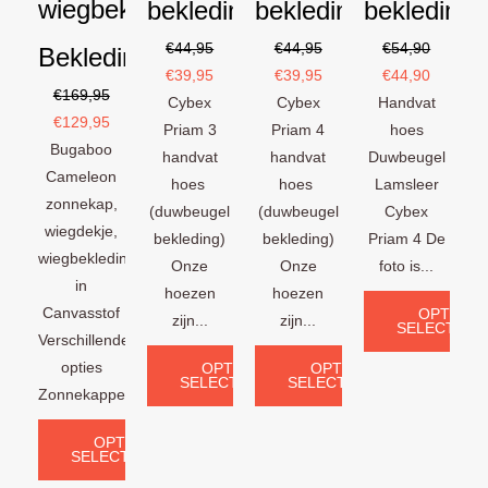
wiegbekleding
bekleding)
bekleding)
bekleding)
€
44,95
€
44,95
€
54,90
Bekledingset
€
39,95
€
39,95
€
44,90
€
169,95
Cybex
Cybex
Handvat
€
129,95
Priam 3
Priam 4
hoes
Bugaboo
handvat
handvat
Duwbeugel
Cameleon
hoes
hoes
Lamsleer
zonnekap,
(duwbeugel
(duwbeugel
Cybex
wiegdekje,
bekleding)
bekleding)
Priam 4 De
wiegbekleding
Onze
Onze
foto is...
in
hoezen
hoezen
Canvasstof
OPTIES
zijn...
zijn...
SELECTERE
Verschillende
opties
OPTIES
OPTIES
SELECTEREN
SELECTEREN
Zonnekappen:...
OPTIES
SELECTEREN