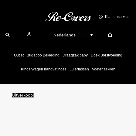
Ga
naar
Klantenservice
de
inhoud
Nederlands
Outlet
Bugaboo Bekleding
Draagzak baby
Doek Borstvoeding
Kinderwagen handvat hoes
Luiertassen
Voetenzakken
Uitverkoop!