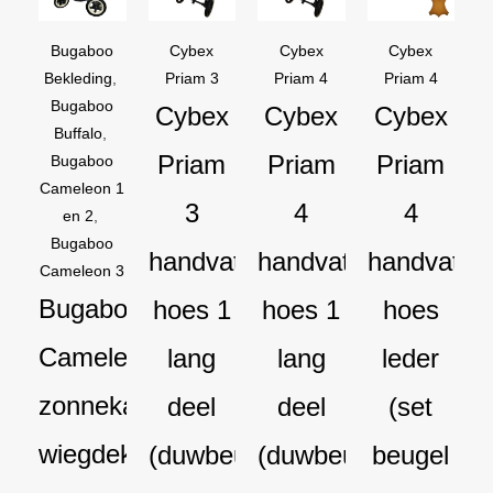
was:
is:
was:
is:
was:
is:
was:
is:
€169,95.
€129,95.
€44,95.
€39,95.
€44,95.
€39,95.
€54,90.
€44,90.
Bugaboo
Cybex
Cybex
Cybex
Bekleding
,
Priam 3
Priam 4
Priam 4
Bugaboo
Cybex
Cybex
Cybex
Buffalo
,
Priam
Priam
Priam
Bugaboo
Cameleon 1
3
4
4
en 2
,
Bugaboo
handvat
handvat
handvat
Cameleon 3
Bugaboo
hoes 1
hoes 1
hoes
Cameleon
lang
lang
leder
zonnekap
deel
deel
(set
wiegdekje
(duwbeugel
(duwbeugel
beugel