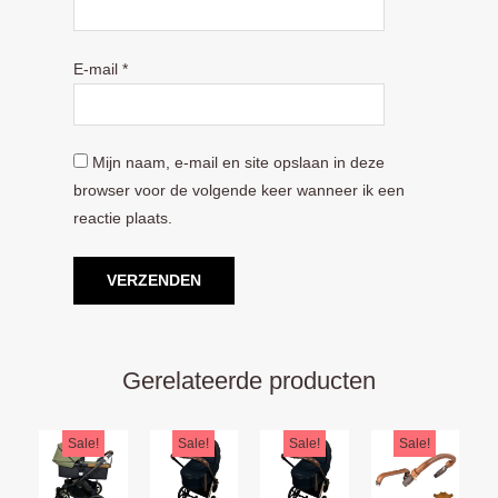
E-mail
*
Mijn naam, e-mail en site opslaan in deze
browser voor de volgende keer wanneer ik een
reactie plaats.
Gerelateerde producten
Oorspronkelijke
Huidige
Oorspronkelijke
Huidige
Oorspronkelijke
Huidige
Oorspron
Huidige
Sale!
Sale!
Sale!
Sale!
prijs
prijs
prijs
prijs
prijs
prijs
prijs
prijs