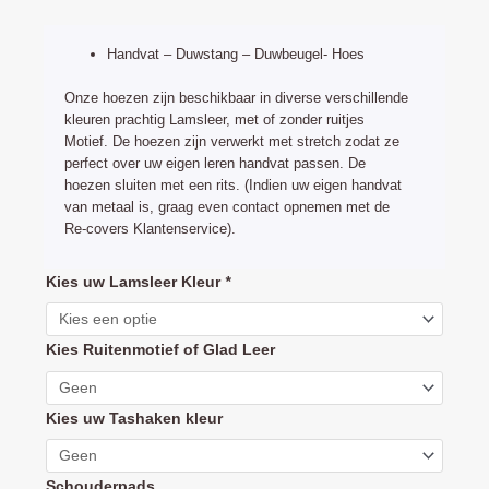
prijs
prijs
was:
is:
Handvat – Duwstang – Duwbeugel- Hoes
€34,75.
€24,95.
Onze hoezen zijn beschikbaar in diverse verschillende
kleuren prachtig Lamsleer, met of zonder ruitjes
Motief. De hoezen zijn verwerkt met stretch zodat ze
perfect over uw eigen leren handvat passen. De
hoezen sluiten met een rits. (Indien uw eigen handvat
van metaal is, graag even contact opnemen met de
Re-covers Klantenservice).
Mutsy
Kies uw Lamsleer Kleur
*
Transporter
handvat
Kies Ruitenmotief of Glad Leer
hoes
leder
(duwbeugel
Kies uw Tashaken kleur
bekleding)
aantal
Schouderpads