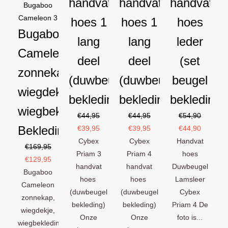
handvat
handvat
handvat
Bugaboo
Cameleon 3
hoes 1
hoes 1
hoes
Bugaboo
lang
lang
leder
Cameleon
deel
deel
(set
zonnekap
(duwbeugel
(duwbeugel
beugel
wiegdekje
bekleding)
bekleding)
bekleding)
wiegbekleding
€
44,95
€
44,95
€
54,90
Bekledingset
€
39,95
€
39,95
€
44,90
Cybex
Cybex
Handvat
€
169,95
Priam 3
Priam 4
hoes
€
129,95
handvat
handvat
Duwbeugel
Bugaboo
hoes
hoes
Lamsleer
Cameleon
(duwbeugel
(duwbeugel
Cybex
zonnekap,
bekleding)
bekleding)
Priam 4 De
wiegdekje,
Onze
Onze
foto is...
wiegbekleding