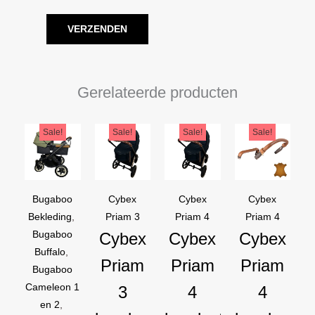
Gerelateerde producten
Oorspronkelijke
Huidige
Oorspronkelijke
Huidige
Oorspronkelijke
Huidige
Oorspron
Huidige
Sale!
Sale!
Sale!
Sale!
prijs
prijs
prijs
prijs
prijs
prijs
prijs
prijs
was:
is:
was:
is:
was:
is:
was:
is:
€169,95.
€129,95.
€44,95.
€39,95.
€44,95.
€39,95.
€54,90.
€44,90.
Bugaboo
Cybex
Cybex
Cybex
Bekleding
,
Priam 3
Priam 4
Priam 4
Bugaboo
Cybex
Cybex
Cybex
Buffalo
,
Priam
Priam
Priam
Bugaboo
Cameleon 1
3
4
4
en 2
,