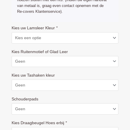
van metaal is, graag even contact opnemen met de
Re-covers Klantenservice).
Mutsy
Kies uw Lamsleer Kleur
*
Transit
handvat
hoes
Kies Ruitenmotief of Glad Leer
leder
(duwbeugel
bekleding)
Kies uw Tashaken kleur
aantal
Schouderpads
Kies Draagbeugel Hoes erbij
*