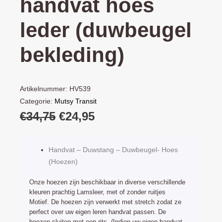
handvat hoes
leder (duwbeugel
bekleding)
Artikelnummer:
HV539
Categorie:
Mutsy Transit
Oorspronkelijke
Huidige
€
34,75
€
24,95
prijs
prijs
was:
is:
Handvat – Duwstang – Duwbeugel- Hoes
€34,75.
€24,95.
(Hoezen)
Onze hoezen zijn beschikbaar in diverse verschillende
kleuren prachtig Lamsleer, met of zonder ruitjes
Motief. De hoezen zijn verwerkt met stretch zodat ze
perfect over uw eigen leren handvat passen. De
hoezen sluiten met een rits. (Indien uw eigen handvat