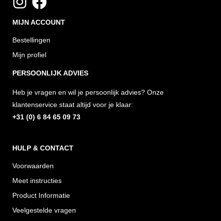
I
F
T
n
a
i
MIJN ACCOUNT
s
c
k
Bestellingen
t
e
t
Mijn profiel
a
b
o
g
o
k
PERSOONLIJK ADVIES
r
o
Heb je vragen en wil je persoonlijk advies? Onze
a
k
klantenservice staat altijd voor je klaar:
m
+31 (0) 6 84 65 09 73
HULP & CONTACT
Voorwaarden
Meet instructies
Product Informatie
Veelgestelde vragen