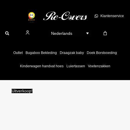
Ga
naar
Klantenservice
de
inhoud
Nederlands
Outlet
Bugaboo Bekleding
Draagzak baby
Doek Borstvoeding
Kinderwagen handvat hoes
Luiertassen
Voetenzakken
Uitverkoop!