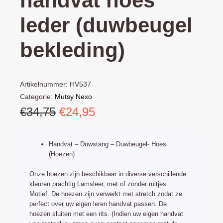
handvat hoes
leder (duwbeugel
bekleding)
Artikelnummer:
HV537
Categorie:
Mutsy Nexo
Oorspronkelijke
Huidige
€
34,75
€
24,95
prijs
prijs
was:
is:
Handvat – Duwstang – Duwbeugel- Hoes
€34,75.
€24,95.
(Hoezen)
Onze hoezen zijn beschikbaar in diverse verschillende
kleuren prachtig Lamsleer, met of zonder ruitjes
Motief. De hoezen zijn verwerkt met stretch zodat ze
perfect over uw eigen leren handvat passen. De
hoezen sluiten met een rits. (Indien uw eigen handvat