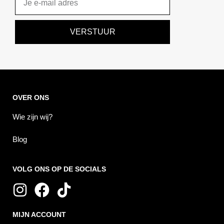
VERSTUUR
OVER ONS
Wie zijn wij?
Blog
VOLG ONS OP DE SOCIALS
I
F
T
n
a
i
MIJN ACCOUNT
s
c
k