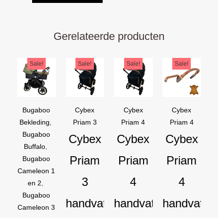
Gerelateerde producten
Oorspronkelijke
Huidige
Oorspronkelijke
Huidige
Oorspronkelijke
Huidige
Oorspron
Huidige
Sale!
Sale!
Sale!
Sale!
prijs
prijs
prijs
prijs
prijs
prijs
prijs
prijs
was:
is:
was:
is:
was:
is:
was:
is:
€169,95.
€129,95.
€44,95.
€39,95.
€44,95.
€39,95.
€54,90.
€44,90.
Bugaboo
Cybex
Cybex
Cybex
Bekleding
,
Priam 3
Priam 4
Priam 4
Bugaboo
Cybex
Cybex
Cybex
Buffalo
,
Priam
Priam
Priam
Bugaboo
Cameleon 1
3
4
4
en 2
,
Bugaboo
handvat
handvat
handvat
Cameleon 3