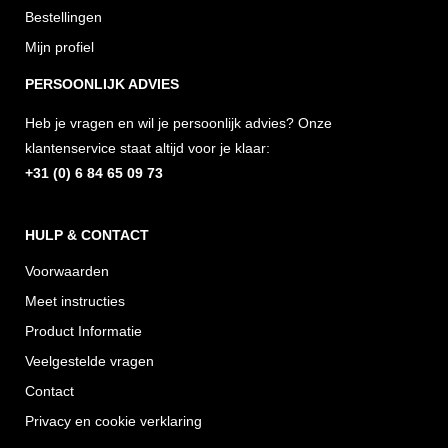
t
e
t
Bestellingen
a
b
o
Mijn profiel
g
o
k
PERSOONLIJK ADVIES
r
o
Heb je vragen en wil je persoonlijk advies? Onze
a
k
klantenservice staat altijd voor je klaar:
m
+31 (0) 6 84 65 09 73
HULP & CONTACT
Voorwaarden
Meet instructies
Product Informatie
Veelgestelde vragen
Contact
Privacy en cookie verklaring