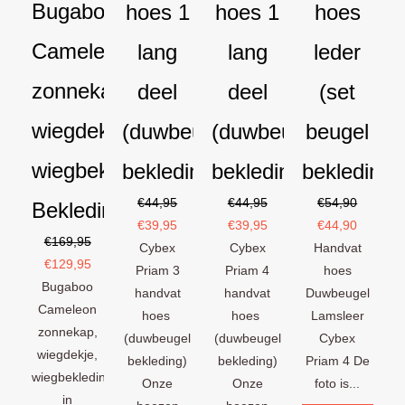
Bugaboo
hoes 1
hoes 1
hoes
Cameleon
lang
lang
leder
zonnekap
deel
deel
(set
wiegdekje
(duwbeugel
(duwbeugel
beugel
wiegbekleding
bekleding)
bekleding)
bekleding)
€
44,95
€
44,95
€
54,90
Bekledingset
€
39,95
€
39,95
€
44,90
€
169,95
Cybex
Cybex
Handvat
€
129,95
Priam 3
Priam 4
hoes
Bugaboo
handvat
handvat
Duwbeugel
Cameleon
hoes
hoes
Lamsleer
zonnekap,
(duwbeugel
(duwbeugel
Cybex
wiegdekje,
bekleding)
bekleding)
Priam 4 De
wiegbekleding
Onze
Onze
foto is...
in