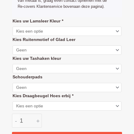
van metaal is, graag even contact opnemen met de
Re-covers Klantenservice bovenaan deze pagina).
Mutsy
Kies uw Lamsleer Kleur
*
Nexo
handvat
Kies Ruitenmotief of Glad Leer
hoes
leder
(duwbeugel
Kies uw Tashaken kleur
bekleding)
aantal
Schouderpads
Kies Draagbeugel Hoes erbij
*
-
+