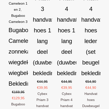
Cameleon 1
3
4
4
en 2
,
Bugaboo
handvat
handvat
handvat
Cameleon 3
Bugaboo
hoes 1
hoes 1
hoes
Cameleon
lang
lang
leder
zonnekap
deel
deel
(set
wiegdekje
(duwbeugel
(duwbeugel
beugel
wiegbekleding
bekleding)
bekleding)
bekleding)
€
44,95
€
44,95
€
54,90
Bekledingset
€
39,95
€
39,95
€
44,90
€
169,95
Cybex
Cybex
Handvat
€
129,95
Priam 3
Priam 4
hoes
Bugaboo
handvat
handvat
Duwbeugel