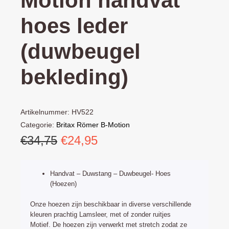
Motion handvat
hoes leder
(duwbeugel
bekleding)
Artikelnummer:
HV522
Categorie:
Britax Römer B-Motion
Oorspronkelijke
Huidige
€
34,75
€
24,95
prijs
prijs
was:
is:
Handvat – Duwstang – Duwbeugel- Hoes
€34,75.
€24,95.
(Hoezen)
Onze hoezen zijn beschikbaar in diverse verschillende
kleuren prachtig Lamsleer, met of zonder ruitjes
Motief. De hoezen zijn verwerkt met stretch zodat ze