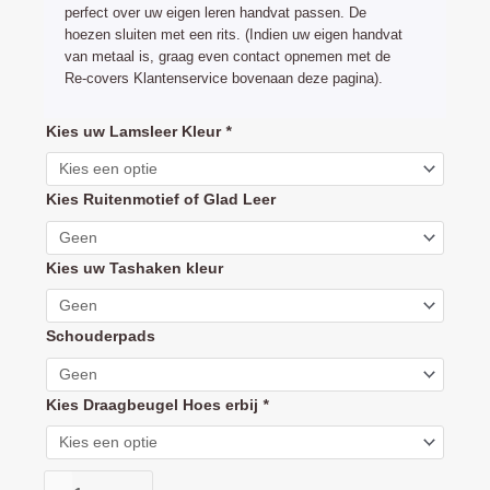
perfect over uw eigen leren handvat passen. De
hoezen sluiten met een rits. (Indien uw eigen handvat
van metaal is, graag even contact opnemen met de
Re-covers Klantenservice bovenaan deze pagina).
Britax
Kies uw Lamsleer Kleur
*
Romer
B-
Kies Ruitenmotief of Glad Leer
Motion
handvat
hoes
Kies uw Tashaken kleur
leder
(duwbeugel
Schouderpads
bekleding)
aantal
Kies Draagbeugel Hoes erbij
*