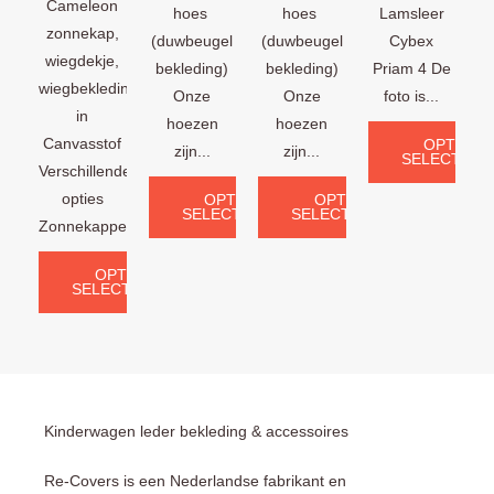
Cameleon
hoes
hoes
Lamsleer
zonnekap,
(duwbeugel
(duwbeugel
Cybex
wiegdekje,
bekleding)
bekleding)
Priam 4 De
wiegbekleding
Onze
Onze
foto is...
in
hoezen
hoezen
Canvasstof
OPTIES
zijn...
zijn...
SELECTERE
Verschillende
opties
OPTIES
OPTIES
SELECTEREN
SELECTEREN
Zonnekappen:...
OPTIES
SELECTEREN
Kinderwagen leder bekleding & accessoires
Re-Covers is een Nederlandse fabrikant en