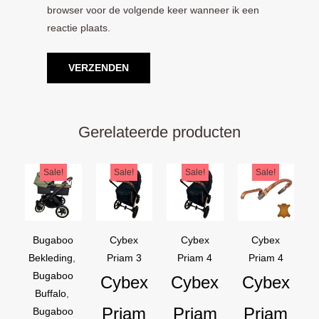
browser voor de volgende keer wanneer ik een
reactie plaats.
Gerelateerde producten
Oorspronkelijke
Huidige
Oorspronkelijke
Huidige
Oorspronkelijke
Huidige
Oorspron
Huidige
Sale!
Sale!
Sale!
Sale!
prijs
prijs
prijs
prijs
prijs
prijs
prijs
prijs
was:
is:
was:
is:
was:
is:
was:
is:
€169,95.
€129,95.
€44,95.
€39,95.
€44,95.
€39,95.
€54,90.
€44,90.
Bugaboo
Cybex
Cybex
Cybex
Bekleding
,
Priam 3
Priam 4
Priam 4
Bugaboo
Cybex
Cybex
Cybex
Buffalo
,
Priam
Priam
Priam
Bugaboo