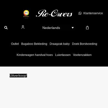
Ga
naar
Klantenservice
de
inhoud
Nederlands
Outlet
Bugaboo Bekleding
Draagzak baby
Doek Borstvoeding
Kinderwagen handvat hoes
Luiertassen
Voetenzakken
Uitverkoop!