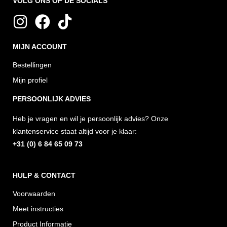
VOLG ONS OP DE SOCIALS
I
F
T
n
a
i
MIJN ACCOUNT
s
c
k
t
e
t
Bestellingen
a
b
o
Mijn profiel
g
o
k
PERSOONLIJK ADVIES
r
o
Heb je vragen en wil je persoonlijk advies? Onze
a
k
klantenservice staat altijd voor je klaar:
m
+31 (0) 6 84 65 09 73
HULP & CONTACT
Voorwaarden
Meet instructies
Product Informatie