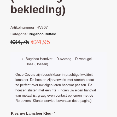
bekleding)
Artikelnummer:
HV507
Categorie:
Bugaboo Buffalo
Oorspronkelijke
Huidige
€
34,75
€
24,95
prijs
prijs
was:
is:
Bugaboo Handvat – Duwstang – Duwbeugel-
€34,75.
€24,95.
Hoes (Hoezen)
Onze Covers zijn beschikbaar in prachtige kwaliteit
lamsleer. De hoezen zijn verwerkt met stretch zodat
ze perfect over uw eigen leren handvat passen. De
hoezen sluiten met een rits. (Indien uw eigen handvat
van metaal is, graag even contact opnemen met de
Re-covers Klantenservice bovenaan deze pagina).
Bugaboo
Kies uw Lamsleer Kleur
*