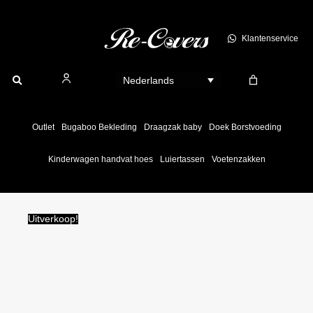
Ga
naar
Klantenservice
de
inhoud
Nederlands
Outlet
Bugaboo Bekleding
Draagzak baby
Doek Borstvoeding
Kinderwagen handvat hoes
Luiertassen
Voetenzakken
Uitverkoop!