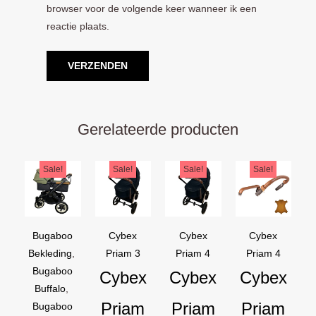
browser voor de volgende keer wanneer ik een
reactie plaats.
Gerelateerde producten
Oorspronkelijke
Huidige
Oorspronkelijke
Huidige
Oorspronkelijke
Huidige
Oorspron
Huidige
Sale!
Sale!
Sale!
Sale!
prijs
prijs
prijs
prijs
prijs
prijs
prijs
prijs
was:
is:
was:
is:
was:
is:
was:
is:
€169,95.
€129,95.
€44,95.
€39,95.
€44,95.
€39,95.
€54,90.
€44,90.
Bugaboo
Cybex
Cybex
Cybex
Bekleding
,
Priam 3
Priam 4
Priam 4
Bugaboo
Cybex
Cybex
Cybex
Buffalo
,
Priam
Priam
Priam
Bugaboo