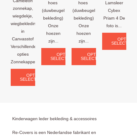
Cameleon
hoes
hoes
Lamsleer
zonnekap,
(duwbeugel
(duwbeugel
Cybex
wiegdekje,
bekleding)
bekleding)
Priam 4 De
wiegbekleding
Onze
Onze
foto is...
in
hoezen
hoezen
Canvasstof
OPTIES
zijn...
zijn...
SELECTERE
Verschillende
opties
OPTIES
OPTIES
SELECTEREN
SELECTEREN
Zonnekappen:...
OPTIES
SELECTEREN
Kinderwagen leder bekleding & accessoires
Re-Covers is een Nederlandse fabrikant en