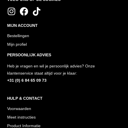
I
F
T
n
a
i
MIJN ACCOUNT
s
c
k
t
e
t
Bestellingen
a
b
o
Mijn profiel
g
o
k
PERSOONLIJK ADVIES
r
o
Heb je vragen en wil je persoonlijk advies? Onze
a
k
klantenservice staat altijd voor je klaar:
m
+31 (0) 6 84 65 09 73
HULP & CONTACT
Voorwaarden
Meet instructies
Product Informatie