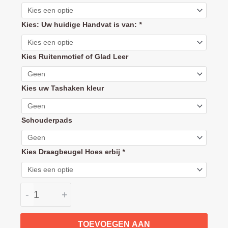
Buffalo
handvat
Kies: Uw huidige Handvat is van:
*
hoes
(duwbeugel
bekleding)
Kies Ruitenmotief of Glad Leer
aantal
Kies uw Tashaken kleur
Schouderpads
Kies Draagbeugel Hoes erbij
*
-
+
TOEVOEGEN AAN