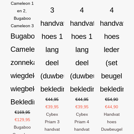
Cameleon 1
3
4
4
en 2
,
Bugaboo
handvat
handvat
handvat
Cameleon 3
Bugaboo
hoes 1
hoes 1
hoes
Cameleon
lang
lang
leder
zonnekap
deel
deel
(set
wiegdekje
(duwbeugel
(duwbeugel
beugel
wiegbekleding
bekleding)
bekleding)
bekleding)
€
44,95
€
44,95
€
54,90
Bekledingset
€
39,95
€
39,95
€
44,90
€
169,95
Cybex
Cybex
Handvat
€
129,95
Priam 3
Priam 4
hoes
Bugaboo
handvat
handvat
Duwbeugel