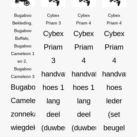
was:
is:
was:
is:
was:
is:
€169,95.
€129,95.
€44,95.
€29,95.
€54,90.
€44,90.
Bugaboo
Cybex
Cybex
Cybex
Bekleding
,
Priam 3
Priam 4
Priam 4
Bugaboo
Cybex
Cybex
Cybex
Buffalo
,
Priam
Priam
Priam
Bugaboo
Cameleon 1
3
4
4
en 2
,
Bugaboo
handvat
handvat
handvat
Cameleon 3
Bugaboo
hoes 1
hoes 1
hoes
Cameleon
lang
lang
leder
zonnekap
deel
deel
(set
wiegdekje
(duwbeugel
(duwbeugel
beugel