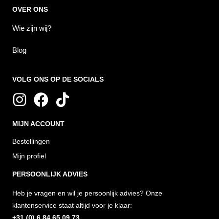
OVER ONS
Wie zijn wij?
Blog
VOLG ONS OP DE SOCIALS
I
F
T
n
a
i
MIJN ACCOUNT
s
c
k
t
e
t
Bestellingen
a
b
o
Mijn profiel
g
o
k
PERSOONLIJK ADVIES
r
o
Heb je vragen en wil je persoonlijk advies? Onze
a
k
klantenservice staat altijd voor je klaar:
m
+31 (0) 6 84 65 09 73