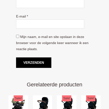
E-mail
*
Mijn naam, e-mail en site opslaan in deze
browser voor de volgende keer wanneer ik een
reactie plaats.
Gerelateerde producten
Oorspronkelijke
Huidige
Oorspronkelijke
Huidige
Oorspron
Huidige
Sale!
Sale!
Sale!
prijs
prijs
prijs
prijs
prijs
prijs