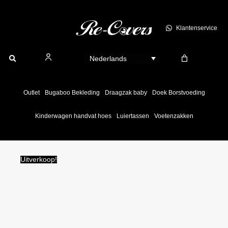
Ga
naar
Klantenservice
de
inhoud
Nederlands
Outlet
Bugaboo Bekleding
Draagzak baby
Doek Borstvoeding
Kinderwagen handvat hoes
Luiertassen
Voetenzakken
Uitverkoop!