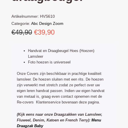
Artikelnummer:
HVS610
Categorie:
Abc Design Zoom
Oorspronkelijke
Huidige
€
49,90
€
39,90
prijs
prijs
was:
is:
Handvat en Draagbeugel Hoes (Hoezen)
€49,90.
€39,90.
Lamsleer
Foto hoezen is universeel
Onze Covers zijn beschikbaar in prachtige kwaliteit
lamsleer. De hoezen sluiten met een rits. De hoezen
zijn verwerkt met stretch zodat ze perfect over uw
eigen leren handvat passen. Indien uw eigen handvat
van metaal is, graag even contact opnemen met de
Re-covers Klantenservice bovenaan deze pagina.
(Kijk eens naar onze Draagzakken van Lamsleer,
Fluweel, Denim, Katoen en French Terry):
Menu
Draagzak Baby