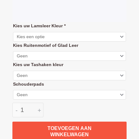
Abc
Kies uw Lamsleer Kleur
*
Design
Zoom
Kies Ruitenmotief of Glad Leer
Handvat
hoes
set
Kies uw Tashaken kleur
duwbeugel,
draagbeugel
Schouderpads
aantal
-
+
TOEVOEGEN AAN
WINKELWAGEN