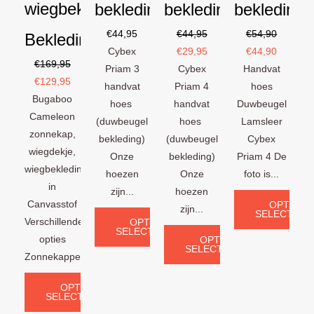
wiegbekleding
bekleding)
bekleding)
bekleding)
€
44,95
€
44,95
€
54,90
Bekledingset
Cybex
€
29,95
€
44,90
€
169,95
Priam 3
Cybex
Handvat
€
129,95
handvat
Priam 4
hoes
Bugaboo
hoes
handvat
Duwbeugel
Cameleon
(duwbeugel
hoes
Lamsleer
zonnekap,
bekleding)
(duwbeugel
Cybex
wiegdekje,
Onze
bekleding)
Priam 4 De
wiegbekleding
hoezen
Onze
foto is...
in
zijn...
hoezen
Canvasstof
OPTIES
zijn...
SELECTERE
Verschillende
OPTIES
SELECTEREN
opties
OPTIES
SELECTEREN
Zonnekappen:...
OPTIES
SELECTEREN