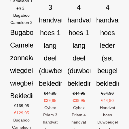
Cameleon 1
3
4
4
en 2
,
Bugaboo
handvat
handvat
handvat
Cameleon 3
Bugaboo
hoes 1
hoes 1
hoes
Cameleon
lang
lang
leder
zonnekap
deel
deel
(set
wiegdekje
(duwbeugel
(duwbeugel
beugel
wiegbekleding
bekleding)
bekleding)
bekleding)
€
44,95
€
44,95
€
54,90
Bekledingset
€
39,95
€
39,95
€
44,90
€
169,95
Cybex
Cybex
Handvat
€
129,95
Priam 3
Priam 4
hoes
Bugaboo
handvat
handvat
Duwbeugel
Cameleon