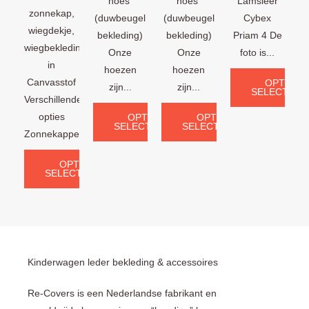
hoes
hoes
Lamsleer
zonnekap,
(duwbeugel
(duwbeugel
Cybex
wiegdekje,
bekleding)
bekleding)
Priam 4 De
wiegbekleding
Onze
Onze
foto is...
in
hoezen
hoezen
Canvasstof
OPTIES
zijn...
zijn...
SELECTERE
Verschillende
opties
OPTIES
OPTIES
SELECTEREN
SELECTEREN
Zonnekappen:...
OPTIES
SELECTEREN
Kinderwagen leder bekleding & accessoires
Re-Covers is een Nederlandse fabrikant en