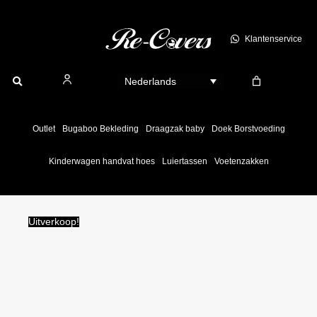
Ga
naar
Klantenservice
de
inhoud
Nederlands
Outlet
Bugaboo Bekleding
Draagzak baby
Doek Borstvoeding
Kinderwagen handvat hoes
Luiertassen
Voetenzakken
Uitverkoop!