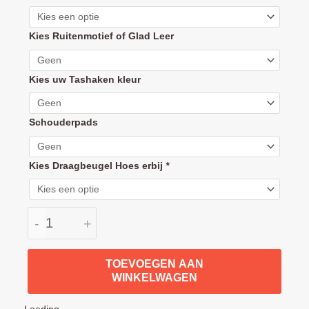
Walker
Zoey
Kies Ruitenmotief of Glad Leer
handvat
hoes
leder
Kies uw Tashaken kleur
(duwbeugel
bekleding)
Schouderpads
aantal
Kies Draagbeugel Hoes erbij
*
-
+
TOEVOEGEN AAN
WINKELWAGEN