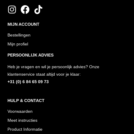
I
F
T
n
a
i
MIJN ACCOUNT
s
c
k
t
e
t
Bestellingen
a
b
o
Mijn profiel
g
o
k
PERSOONLIJK ADVIES
r
o
Heb je vragen en wil je persoonlijk advies? Onze
a
k
klantenservice staat altijd voor je klaar:
m
+31 (0) 6 84 65 09 73
HULP & CONTACT
Voorwaarden
Meet instructies
Product Informatie