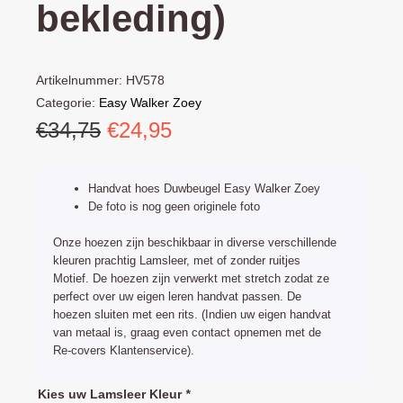
bekleding)
Artikelnummer:
HV578
Categorie:
Easy Walker Zoey
Oorspronkelijke
Huidige
€
34,75
€
24,95
prijs
prijs
was:
is:
Handvat hoes Duwbeugel Easy Walker Zoey
€34,75.
€24,95.
De foto is nog geen originele foto
Onze hoezen zijn beschikbaar in diverse verschillende
kleuren prachtig Lamsleer, met of zonder ruitjes
Motief. De hoezen zijn verwerkt met stretch zodat ze
perfect over uw eigen leren handvat passen. De
hoezen sluiten met een rits. (Indien uw eigen handvat
van metaal is, graag even contact opnemen met de
Re-covers Klantenservice).
Easy
Kies uw Lamsleer Kleur
*