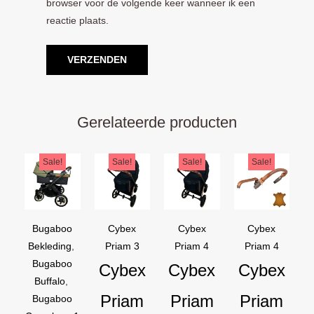
browser voor de volgende keer wanneer ik een
reactie plaats.
Gerelateerde producten
Oorspronkelijke
Huidige
Oorspronkelijke
Huidige
Oorspronkelijke
Huidige
Oorspron
Huidige
Sale!
Sale!
Sale!
Sale!
prijs
prijs
prijs
prijs
prijs
prijs
prijs
prijs
was:
is:
was:
is:
was:
is:
was:
is:
€169,95.
€129,95.
€44,95.
€39,95.
€44,95.
€39,95.
€54,90.
€44,90.
Bugaboo
Cybex
Cybex
Cybex
Bekleding
,
Priam 3
Priam 4
Priam 4
Bugaboo
Cybex
Cybex
Cybex
Buffalo
,
Priam
Priam
Priam
Bugaboo