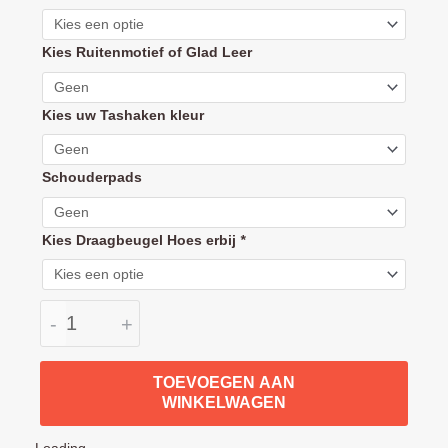
Walker
Mini
Kies Ruitenmotief of Glad Leer
handvat
hoes
leder
Kies uw Tashaken kleur
(duwbeugel
bekleding)
Schouderpads
aantal
Kies Draagbeugel Hoes erbij
*
-
+
TOEVOEGEN AAN
WINKELWAGEN