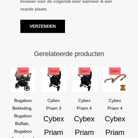
browser voor de volgende keer wanneer ik een
reactie plaats.
Gerelateerde producten
Oorspronkelijke
Huidige
Oorspronkelijke
Huidige
Oorspronkelijke
Huidige
Oorspron
Huidige
Sale!
Sale!
Sale!
Sale!
prijs
prijs
prijs
prijs
prijs
prijs
prijs
prijs
was:
is:
was:
is:
was:
is:
was:
is:
€169,95.
€129,95.
€44,95.
€39,95.
€44,95.
€39,95.
€54,90.
€44,90.
Bugaboo
Cybex
Cybex
Cybex
Bekleding
,
Priam 3
Priam 4
Priam 4
Bugaboo
Cybex
Cybex
Cybex
Buffalo
,
Priam
Priam
Priam
Bugaboo