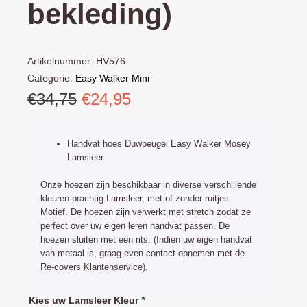
bekleding)
Artikelnummer:
HV576
Categorie:
Easy Walker Mini
Oorspronkelijke
Huidige
€
34,75
€
24,95
prijs
prijs
was:
is:
Handvat hoes Duwbeugel Easy Walker Mosey
€34,75.
€24,95.
Lamsleer
Onze hoezen zijn beschikbaar in diverse verschillende
kleuren prachtig Lamsleer, met of zonder ruitjes
Motief. De hoezen zijn verwerkt met stretch zodat ze
perfect over uw eigen leren handvat passen. De
hoezen sluiten met een rits. (Indien uw eigen handvat
van metaal is, graag even contact opnemen met de
Re-covers Klantenservice).
Easy
Kies uw Lamsleer Kleur
*