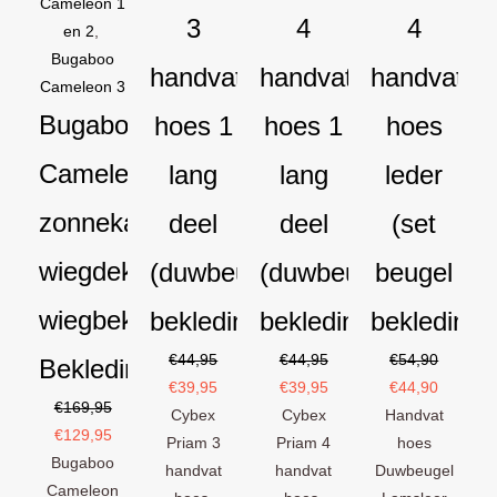
Cameleon 1
3
4
4
en 2
,
Bugaboo
handvat
handvat
handvat
Cameleon 3
Bugaboo
hoes 1
hoes 1
hoes
Cameleon
lang
lang
leder
zonnekap
deel
deel
(set
wiegdekje
(duwbeugel
(duwbeugel
beugel
wiegbekleding
bekleding)
bekleding)
bekleding)
€
44,95
€
44,95
€
54,90
Bekledingset
€
39,95
€
39,95
€
44,90
€
169,95
Cybex
Cybex
Handvat
€
129,95
Priam 3
Priam 4
hoes
Bugaboo
handvat
handvat
Duwbeugel
Cameleon