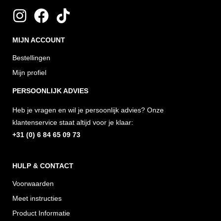
I
F
T
n
a
i
MIJN ACCOUNT
s
c
k
t
e
t
Bestellingen
a
b
o
Mijn profiel
g
o
k
PERSOONLIJK ADVIES
r
o
Heb je vragen en wil je persoonlijk advies? Onze
a
k
klantenservice staat altijd voor je klaar:
m
+31 (0) 6 84 65 09 73
HULP & CONTACT
Voorwaarden
Meet instructies
Product Informatie