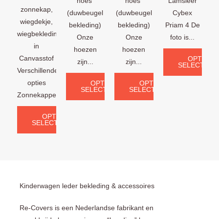
hoes
hoes
Lamsleer
zonnekap,
(duwbeugel
(duwbeugel
Cybex
wiegdekje,
bekleding)
bekleding)
Priam 4 De
wiegbekleding
Onze
Onze
foto is...
in
hoezen
hoezen
Canvasstof
OPTIES
zijn...
zijn...
SELECTERE
Verschillende
opties
OPTIES
OPTIES
SELECTEREN
SELECTEREN
Zonnekappen:...
OPTIES
SELECTEREN
Kinderwagen leder bekleding & accessoires
Re-Covers is een Nederlandse fabrikant en