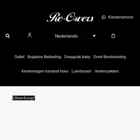
Ga
naar
Klantenservice
de
inhoud
Nederlands
Outlet
Bugaboo Bekleding
Draagzak baby
Doek Borstvoeding
Kinderwagen handvat hoes
Luiertassen
Voetenzakken
Uitverkoop!