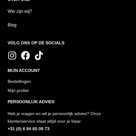
Wie zijn wij?
Blog
VOLG ONS OP DE SOCIALS
I
F
T
n
a
i
MIJN ACCOUNT
s
c
k
t
e
t
Bestellingen
a
b
o
Mijn profiel
g
o
k
PERSOONLIJK ADVIES
r
o
Heb je vragen en wil je persoonlijk advies? Onze
a
k
klantenservice staat altijd voor je klaar:
m
+31 (0) 6 84 65 09 73