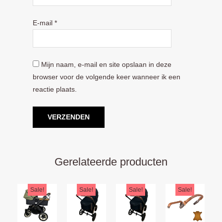
E-mail
*
Mijn naam, e-mail en site opslaan in deze
browser voor de volgende keer wanneer ik een
reactie plaats.
Gerelateerde producten
Oorspronkelijke
Huidige
Oorspronkelijke
Huidige
Oorspronkelijke
Huidige
Oorspron
Huidige
Sale!
Sale!
Sale!
Sale!
prijs
prijs
prijs
prijs
prijs
prijs
prijs
prijs
was:
is:
was:
is:
was:
is:
was:
is: