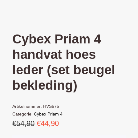
Cybex Priam 4
handvat hoes
leder (set beugel
bekleding)
Artikelnummer:
HVS675
Categorie:
Cybex Priam 4
Oorspronkelijke
Huidige
€
54,90
€
44,90
prijs
prijs