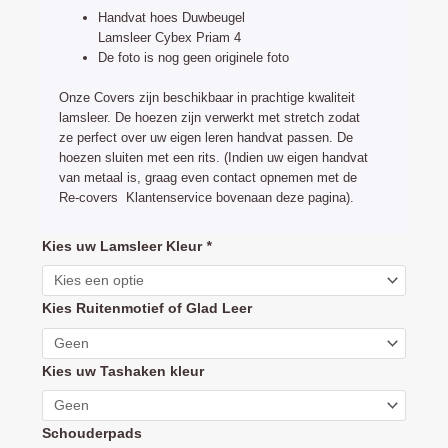
was:
is:
Handvat hoes Duwbeugel
€54,90.
€44,90.
Lamsleer Cybex Priam 4
De foto is nog geen originele foto
Onze Covers zijn beschikbaar in prachtige kwaliteit
lamsleer. De hoezen zijn verwerkt met stretch zodat
ze perfect over uw eigen leren handvat passen. De
hoezen sluiten met een rits. (Indien uw eigen handvat
van metaal is, graag even contact opnemen met de
Re-covers Klantenservice bovenaan deze pagina).
Cybex
Kies uw Lamsleer Kleur
*
Priam
4
Kies Ruitenmotief of Glad Leer
handvat
hoes
leder
Kies uw Tashaken kleur
(set
beugel
Schouderpads
bekleding)