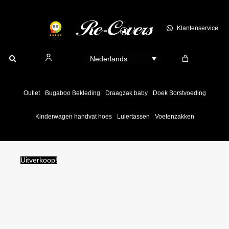
Ga
naar
Klantenservice
de
inhoud
Nederlands
Outlet
Bugaboo Bekleding
Draagzak baby
Doek Borstvoeding
Kinderwagen handvat hoes
Luiertassen
Voetenzakken
Uitverkoop!