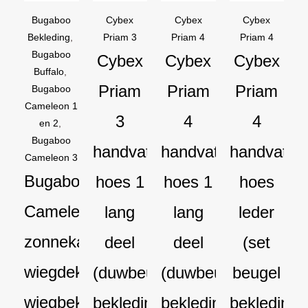
€169,95.
€129,95.
€44,95.
€39,95.
€44,95.
€39,95.
€54,90.
€44,90.
Bugaboo
Cybex
Cybex
Cybex
Bekleding
,
Priam 3
Priam 4
Priam 4
Bugaboo
Cybex
Cybex
Cybex
Buffalo
,
Priam
Priam
Priam
Bugaboo
Cameleon 1
3
4
4
en 2
,
Bugaboo
handvat
handvat
handvat
Cameleon 3
Bugaboo
hoes 1
hoes 1
hoes
Cameleon
lang
lang
leder
zonnekap
deel
deel
(set
wiegdekje
(duwbeugel
(duwbeugel
beugel
wiegbekleding
bekleding)
bekleding)
bekleding)