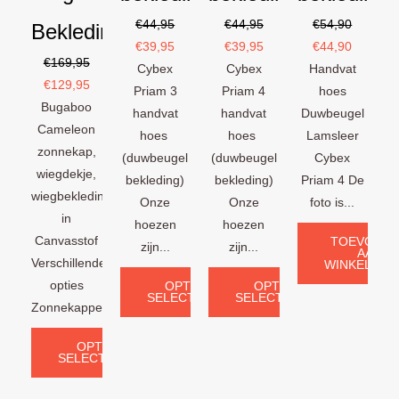
€
44,95
€
44,95
€
54,90
Bekledingset
€
39,95
€
39,95
€
44,90
€
169,95
Cybex
Cybex
Handvat
€
129,95
Priam 3
Priam 4
hoes
Bugaboo
handvat
handvat
Duwbeugel
Cameleon
hoes
hoes
Lamsleer
zonnekap,
(duwbeugel
(duwbeugel
Cybex
wiegdekje,
bekleding)
bekleding)
Priam 4 De
wiegbekleding
Onze
Onze
foto is...
in
hoezen
hoezen
Canvasstof
TOEVOEG
zijn...
zijn...
AAN
Verschillende
WINKELWAG
opties
OPTIES
OPTIES
SELECTEREN
SELECTEREN
Zonnekappen:...
OPTIES
SELECTEREN