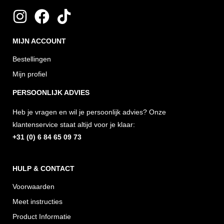
I
F
T
n
a
i
MIJN ACCOUNT
s
c
k
t
e
t
Bestellingen
a
b
o
Mijn profiel
g
o
k
PERSOONLIJK ADVIES
r
o
Heb je vragen en wil je persoonlijk advies? Onze
a
k
klantenservice staat altijd voor je klaar:
m
+31 (0) 6 84 65 09 73
HULP & CONTACT
Voorwaarden
Meet instructies
Product Informatie