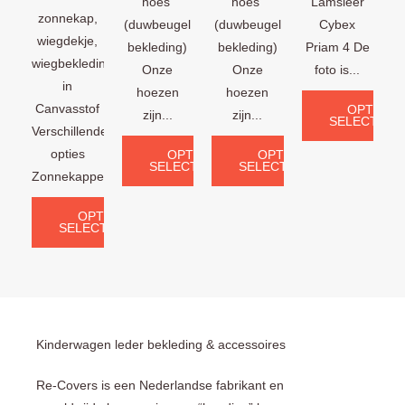
hoes
hoes
Lamsleer
zonnekap,
(duwbeugel
(duwbeugel
Cybex
wiegdekje,
bekleding)
bekleding)
Priam 4 De
wiegbekleding
Onze
Onze
foto is...
in
hoezen
hoezen
Canvasstof
OPTIES
zijn...
zijn...
SELECTERE
Verschillende
opties
OPTIES
OPTIES
SELECTEREN
SELECTEREN
Zonnekappen:...
OPTIES
SELECTEREN
Kinderwagen leder bekleding & accessoires
Re-Covers is een Nederlandse fabrikant en