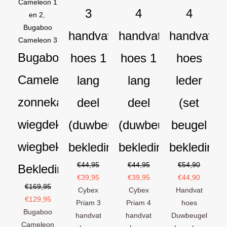
Cameleon 1
3
4
4
en 2
,
Bugaboo
handvat
handvat
handvat
Cameleon 3
Bugaboo
hoes 1
hoes 1
hoes
Cameleon
lang
lang
leder
zonnekap
deel
deel
(set
wiegdekje
(duwbeugel
(duwbeugel
beugel
wiegbekleding
bekleding)
bekleding)
bekleding)
€
44,95
€
44,95
€
54,90
Bekledingset
€
39,95
€
39,95
€
44,90
€
169,95
Cybex
Cybex
Handvat
€
129,95
Priam 3
Priam 4
hoes
Bugaboo
handvat
handvat
Duwbeugel
Cameleon