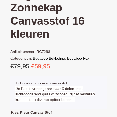
Zonnekap
Canvasstof 16
kleuren
Artikelnummer:
RC7298
Categorieën:
Bugaboo Bekleding
,
Bugaboo Fox
Oorspronkelijke
Huidige
€
79,95
€
59,95
prijs
prijs
was:
is:
1x Bugaboo Zonnekap canvasstof.
€79,95.
€59,95.
De Kap is verlengbaar naar 3 delen, met
luchtdoorlatend gaas of zonder. Bij het bestellen
kunt u uit de diverse opties kiezen…
Bugaboo
Kies Kleur Canvas Stof