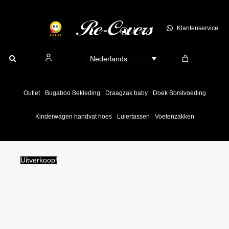
Ga
naar
Klantenservice
de
inhoud
Nederlands
Outlet
Bugaboo Bekleding
Draagzak baby
Doek Borstvoeding
Kinderwagen handvat hoes
Luiertassen
Voetenzakken
Uitverkoop!