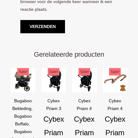
browser voor de volgende keer wanneer ik een
reactie plaats.
Gerelateerde producten
Oorspronkelijke
Huidige
Oorspronkelijke
Huidige
Oorspronkelijke
Huidige
Oorspron
Huidige
Sale!
Sale!
Sale!
Sale!
prijs
prijs
prijs
prijs
prijs
prijs
prijs
prijs
was:
is:
was:
is:
was:
is:
was:
is:
€169,95.
€129,95.
€44,95.
€39,95.
€44,95.
€39,95.
€54,90.
€44,90.
Bugaboo
Cybex
Cybex
Cybex
Bekleding
,
Priam 3
Priam 4
Priam 4
Bugaboo
Cybex
Cybex
Cybex
Buffalo
,
Priam
Priam
Priam
Bugaboo