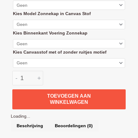
Fox
Zonnekap
Kies Model Zonnekap in Canvas Stof
Canvasstof
16
kleuren
Kies Binnenkant Voering Zonnekap
aantal
Kies Canvasstof met of zonder ruitjes motief
-
+
TOEVOEGEN AAN
WINKELWAGEN
Loading...
Beschrijving
Beoordelingen (0)