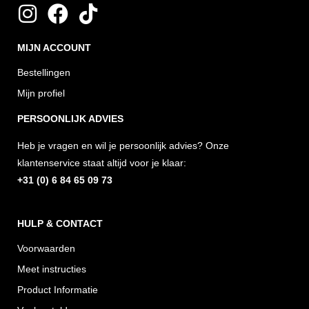
I
F
T
n
a
i
MIJN ACCOUNT
s
c
k
t
e
t
Bestellingen
a
b
o
Mijn profiel
g
o
k
PERSOONLIJK ADVIES
r
o
Heb je vragen en wil je persoonlijk advies? Onze
a
k
klantenservice staat altijd voor je klaar:
m
+31 (0) 6 84 65 09 73
HULP & CONTACT
Voorwaarden
Meet instructies
Product Informatie