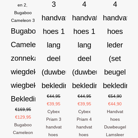
3
4
4
en 2
,
Bugaboo
handvat
handvat
handvat
Cameleon 3
Bugaboo
hoes 1
hoes 1
hoes
Cameleon
lang
lang
leder
zonnekap
deel
deel
(set
wiegdekje
(duwbeugel
(duwbeugel
beugel
wiegbekleding
bekleding)
bekleding)
bekleding)
€
44,95
€
44,95
€
54,90
Bekledingset
€
39,95
€
39,95
€
44,90
€
169,95
Cybex
Cybex
Handvat
€
129,95
Priam 3
Priam 4
hoes
Bugaboo
handvat
handvat
Duwbeugel
Cameleon
hoes
hoes
Lamsleer