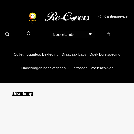
Ga
naar
Klantenservice
de
inhoud
Nederlands
Outlet
Bugaboo Bekleding
Draagzak baby
Doek Borstvoeding
Kinderwagen handvat hoes
Luiertassen
Voetenzakken
Uitverkoop!