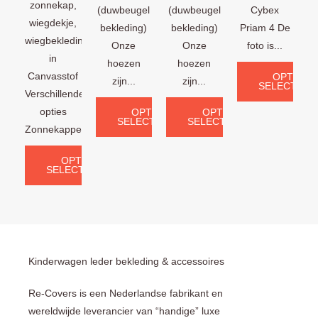
zonnekap,
(duwbeugel
(duwbeugel
Cybex
wiegdekje,
bekleding)
bekleding)
Priam 4 De
wiegbekleding
Onze
Onze
foto is...
in
hoezen
hoezen
Canvasstof
OPTIES
zijn...
zijn...
SELECTERE
Verschillende
opties
OPTIES
OPTIES
SELECTEREN
SELECTEREN
Zonnekappen:...
OPTIES
SELECTEREN
Kinderwagen leder bekleding & accessoires
Re-Covers is een Nederlandse fabrikant en
wereldwijde leverancier van “handige” luxe