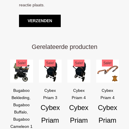
reactie plaats.
Gerelateerde producten
Oorspronkelijke
Huidige
Oorspronkelijke
Huidige
Oorspronkelijke
Huidige
Oorspron
Huidige
Sale!
Sale!
Sale!
Sale!
prijs
prijs
prijs
prijs
prijs
prijs
prijs
prijs
was:
is:
was:
is:
was:
is:
was:
is:
€169,95.
€129,95.
€44,95.
€39,95.
€44,95.
€39,95.
€54,90.
€44,90.
Bugaboo
Cybex
Cybex
Cybex
Bekleding
,
Priam 3
Priam 4
Priam 4
Bugaboo
Cybex
Cybex
Cybex
Buffalo
,
Priam
Priam
Priam
Bugaboo
Cameleon 1