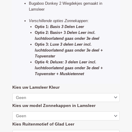
Bugaboo Donkey 2 Wiegdekjes gemaakt in
Lamsleer
Verschillende opties Zonnekappen
:
Optie 1:
Basis 3 Delen Leer
Optie 2: Basis+ 3
Delen Leer incl.
luchtdoorlatend gaas onder 3e deel
Optie 3:
Luxe 3 delen Leer incl.
luchtdoorlatend gaas onder 3e deel +
Topvenster
Optie 4:
Deluxe: 3 delen Leer incl.
luchtdoorlatend gaas onder 3e deel +
Topvenster + Muskietennet
Bugaboo
Kies uw Lamsleer Kleur
Donkey
Duo
Kies uw model Zonnekappen in Lamsleer
Bekledingset
2
Zonnekappen
Kies Ruitenmotief of Glad Leer
1