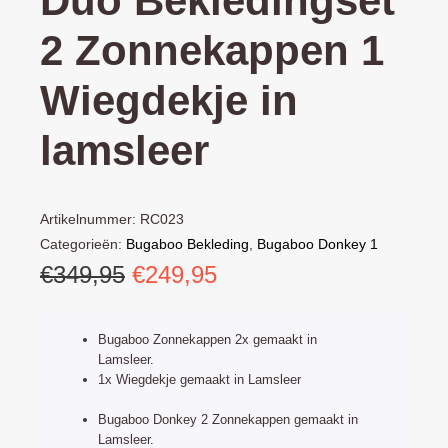
Duo Bekledingset
2 Zonnekappen 1
Wiegdekje in
lamsleer
Artikelnummer:
RC023
Categorieën:
Bugaboo Bekleding
,
Bugaboo Donkey 1
Oorspronkelijke
Huidige
€
349,95
€
249,95
Duo
,
Bugaboo Donkey 2 Duo
,
Bugaboo Donkey 3 Duo
prijs
prijs
was:
is:
Bugaboo Zonnekappen 2x gemaakt in
€349,95.
€249,95.
Lamsleer.
1x Wiegdekje gemaakt in Lamsleer
Bugaboo Donkey 2 Zonnekappen gemaakt in
Lamsleer.