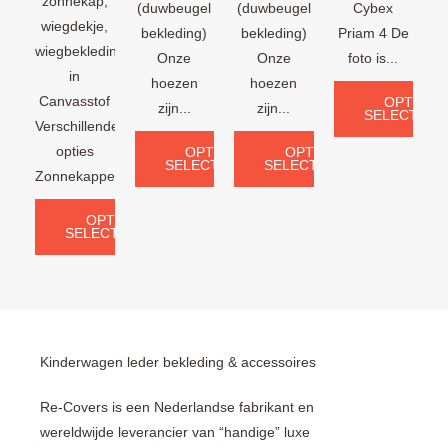
zonnekap,
(duwbeugel
(duwbeugel
Cybex
wiegdekje,
bekleding)
bekleding)
Priam 4 De
wiegbekleding
Onze
Onze
foto is...
in
hoezen
hoezen
Canvasstof
OPTIES
zijn...
zijn...
SELECTERE
Verschillende
opties
OPTIES
OPTIES
SELECTEREN
SELECTEREN
Zonnekappen:...
OPTIES
SELECTEREN
Kinderwagen leder bekleding & accessoires
Re-Covers is een Nederlandse fabrikant en
wereldwijde leverancier van “handige” luxe