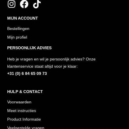
I
F
T
n
a
i
MIJN ACCOUNT
s
c
k
t
e
t
Bestellingen
a
b
o
Mijn profiel
g
o
k
PERSOONLIJK ADVIES
r
o
Heb je vragen en wil je persoonlijk advies? Onze
a
k
klantenservice staat altijd voor je klaar:
m
+31 (0) 6 84 65 09 73
HULP & CONTACT
Voorwaarden
Meet instructies
Product Informatie
Veelgestelde vragen