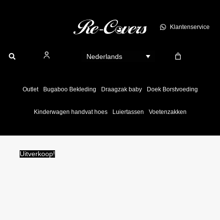
Ga
naar
Klantenservice
de
inhoud
Nederlands
Outlet
Bugaboo Bekleding
Draagzak baby
Doek Borstvoeding
Kinderwagen handvat hoes
Luiertassen
Voetenzakken
Uitverkoop!