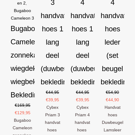
3
4
4
en 2
,
Bugaboo
handvat
handvat
handvat
Cameleon 3
Bugaboo
hoes 1
hoes 1
hoes
Cameleon
lang
lang
leder
zonnekap
deel
deel
(set
wiegdekje
(duwbeugel
(duwbeugel
beugel
wiegbekleding
bekleding)
bekleding)
bekleding)
€
44,95
€
44,95
€
54,90
Bekledingset
€
39,95
€
39,95
€
44,90
€
169,95
Cybex
Cybex
Handvat
€
129,95
Priam 3
Priam 4
hoes
Bugaboo
handvat
handvat
Duwbeugel
Cameleon
hoes
hoes
Lamsleer