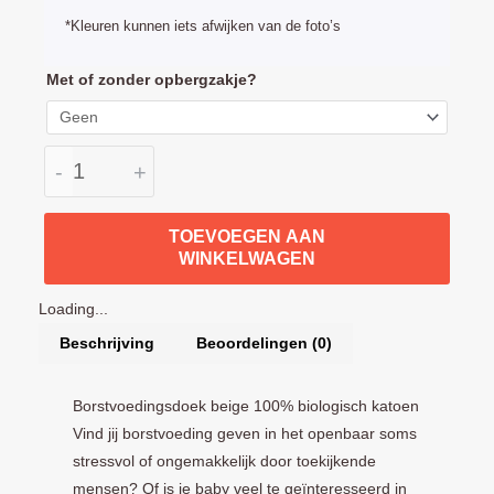
*Kleuren kunnen iets afwijken van de foto’s
Borstvoedingsdoek
Met of zonder opbergzakje?
Beige
100%
biologisch
-
+
katoen
aantal
TOEVOEGEN AAN
WINKELWAGEN
Loading...
Beschrijving
Beoordelingen (0)
Borstvoedingsdoek beige 100% biologisch katoen
Vind jij borstvoeding geven in het openbaar soms
stressvol of ongemakkelijk door toekijkende
mensen? Of is je baby veel te geïnteresseerd in