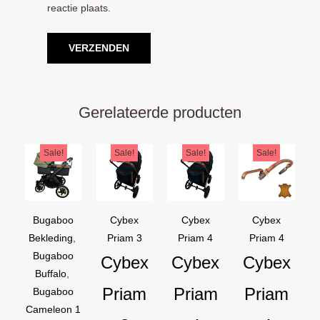
reactie plaats.
Gerelateerde producten
Oorspronkelijke
Huidige
Oorspronkelijke
Huidige
Oorspronkelijke
Huidige
Oorspron
Huidige
Sale!
Sale!
Sale!
Sale!
prijs
prijs
prijs
prijs
prijs
prijs
prijs
prijs
was:
is:
was:
is:
was:
is:
was:
is:
€169,95.
€129,95.
€44,95.
€39,95.
€44,95.
€39,95.
€54,90.
€44,90.
Bugaboo
Cybex
Cybex
Cybex
Bekleding
,
Priam 3
Priam 4
Priam 4
Bugaboo
Cybex
Cybex
Cybex
Buffalo
,
Priam
Priam
Priam
Bugaboo
Cameleon 1