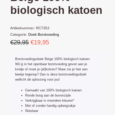
biologisch katoen
Artikelnummer:
RC7353
Categorie:
Doek Borstvoeding
Oorspronkelijke
Huidige
€
29,95
€
19,95
prijs
prijs
was:
is:
Borstvoedingsdoek Beige 100% biologisch katoen
€29,95.
€19,95.
Wil jij in het openbaar borstvoeding geven aan je
kindje of moet je (af)kolven? Maar zie je hier een
beetje tegenop? Dan is deze borstvoedingsdoek
wellicht dé oplossing voor jou!
Gemaakt van 100% biologisch katoen
Ronde boog aan de bovenzijde
Verkrijgbaar in meerdere kleuren*
Met of zonder handig opbergzakje
Wasbaar