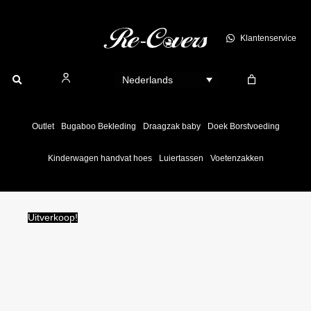
Ga
naar
Klantenservice
de
inhoud
Nederlands
Outlet
Bugaboo Bekleding
Draagzak baby
Doek Borstvoeding
Kinderwagen handvat hoes
Luiertassen
Voetenzakken
Uitverkoop!