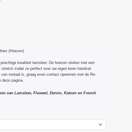
lijke
ige
Hoes (Hoezen)
0.
prachtige kwaliteit lamsleer. De hoezen sluiten met een
t stretch zodat ze perfect over uw eigen leren handvat
t van metaal is, graag even contact opnemen met de Re-
 deze pagina.
ken van Lamsleer, Fluweel, Denim, Katoen en French