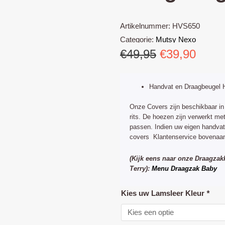
Artikelnummer:
HVS650
Categorie:
Mutsy Nexo
Oorspronke
Huid
€
49,95
€
39,90
prijs
prijs
was:
is:
Handvat en Draagbeugel 
€49,95.
€39,9
Onze Covers zijn beschikbaar in 
rits. De hoezen zijn verwerkt me
passen. Indien uw eigen handva
covers Klantenservice bovenaan
(Kijk eens naar onze Draagzak
Terry):
Menu Draagzak Baby
Mutsy
Kies uw Lamsleer Kleur
*
Nexo
Handvat