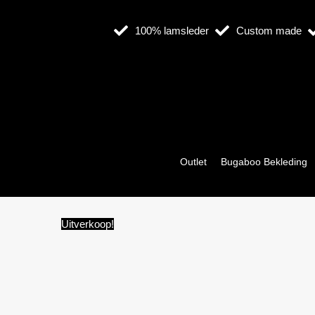
Ga
naar
100% lamsleder
Custom made
de
inhoud
Outlet
Bugaboo Bekleding
Uitverkoop!