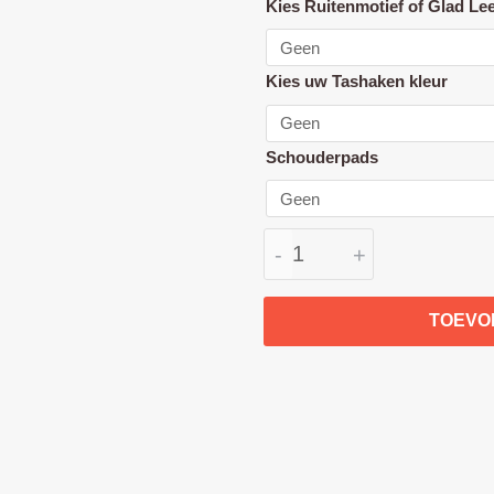
Kies Ruitenmotief of Glad Le
hoes
2
delige
Kies uw Tashaken kleur
set
duwbeugel
Schouderpads
en
draagbeugel
aantal
-
+
TOEVO